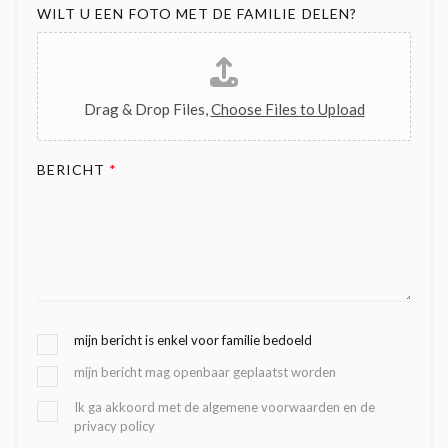
WILT U EEN FOTO MET DE FAMILIE DELEN?
Drag & Drop Files,
Choose Files to Upload
BERICHT
*
G
mijn bericht is enkel voor familie bedoeld
E
mijn bericht mag openbaar geplaatst worden
K
O
B
Ik ga akkoord met de algemene voorwaarden en de
Z
privacy policy
E
E