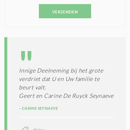
V
N
E
C
VERZENDEN
S
O
T
N
I
D
G
O
I
L
N
A
G
T
T
I
E
E
R
Innige Deelneming bij het grote
*
M
verdriet dat U en Uw familie te
E
N
beurt valt.
E
Geert en Carine De Ruyck Seynaeve
N
C
CARINE SEYNAEVE
O
N
D
I
Huise