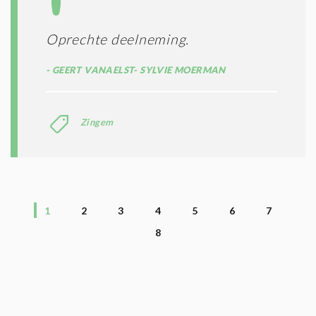
Oprechte deelneming.
GEERT VANAELST- SYLVIE MOERMAN
Zingem
1
2
3
4
5
6
7
8