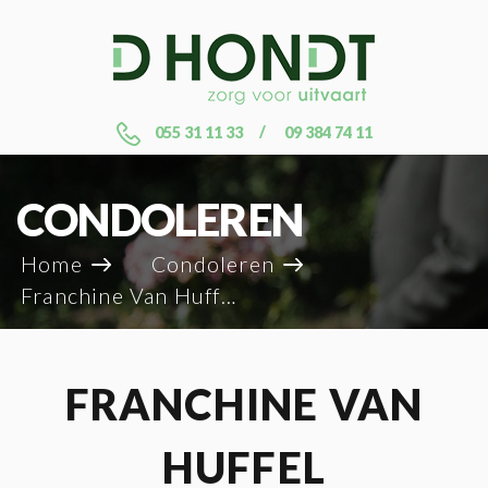
055 31 11 33
09 384 74 11
CONDOLEREN
Home
Condoleren
Franchine Van Huffel
FRANCHINE VAN
HUFFEL