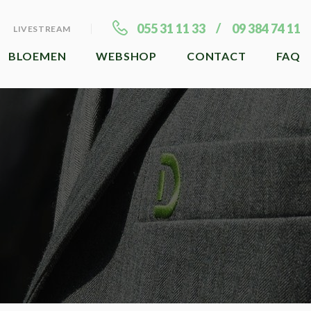
055 31 11 33
09 384 74 11
LIVESTREAM
BLOEMEN
WEBSHOP
CONTACT
FAQ