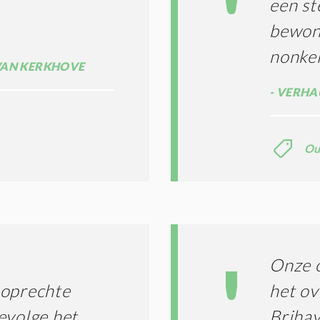
een st
bewond
nonkel
 VAN KERKHOVE
VERHA
Ou
Onze 
n oprechte
het ov
evolge het
Brihay