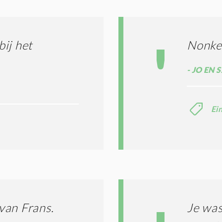
I
L
N
A
G
T
T
I
ij het
Nonkel
E
E
R
*
M
JO EN 
E
N
E
Ei
N
C
O
N
D
I
T
I
E
S
 van Frans.
Je was
*