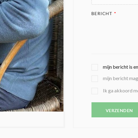
BERICHT
*
G
mijn bericht is e
E
mijn bericht ma
K
O
B
Ik ga akkoord m
Z
E
E
V
N
E
VERZENDEN
C
S
O
T
N
I
D
G
O