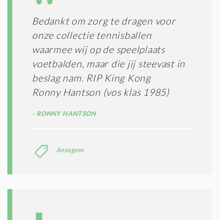
I
E
E
R
Bedankt om zorg te dragen voor
*
M
onze collectie tennisballen
E
N
waarmee wij op de speelplaats
E
voetbalden, maar die jij steevast in
N
beslag nam. RIP King Kong
C
O
Ronny Hantson (vos klas 1985)
N
D
RONNY HANTSON
I
T
I
E
Anzegem
S
*