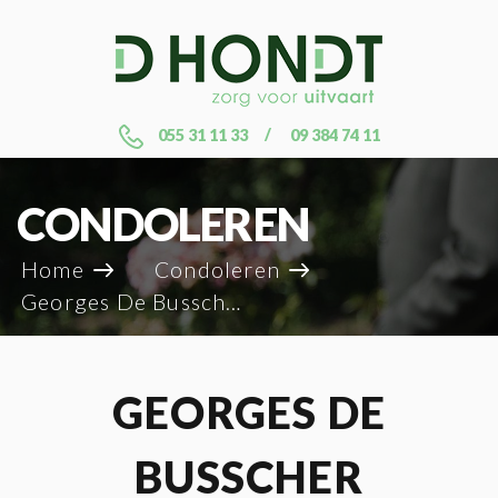
055 31 11 33
09 384 74 11
CONDOLEREN
Home
Condoleren
Georges De Busscher
GEORGES DE
BUSSCHER