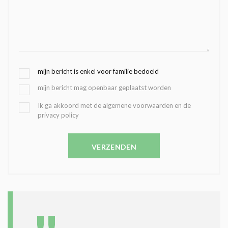
G
mijn bericht is enkel voor familie bedoeld
E
mijn bericht mag openbaar geplaatst worden
K
O
B
Ik ga akkoord met de algemene voorwaarden en de
Z
privacy policy
E
E
V
N
E
C
VERZENDEN
S
O
T
N
I
D
G
O
I
L
N
A
G
T
T