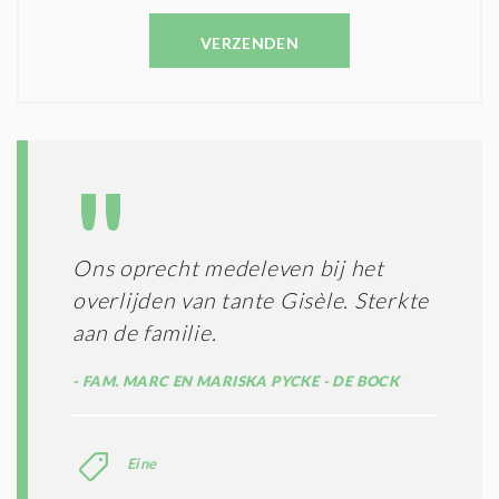
N
E
C
VERZENDEN
S
O
T
N
I
D
G
O
I
L
N
A
G
T
T
I
E
E
R
Ons oprecht medeleven bij het
*
M
overlijden van tante Gisèle. Sterkte
E
N
aan de familie.
E
N
FAM. MARC EN MARISKA PYCKE - DE BOCK
C
O
N
Eine
D
I