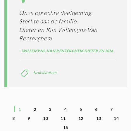
Onze oprechte deelneming.
Sterkte aan de familie.
Dieter en Kim Willemyns-Van
Renterghem
WILLEMYNS-VAN RENTERGHEM DIETER EN KIM
Kruishoutem
1
2
3
4
5
6
7
8
9
10
11
12
13
14
15