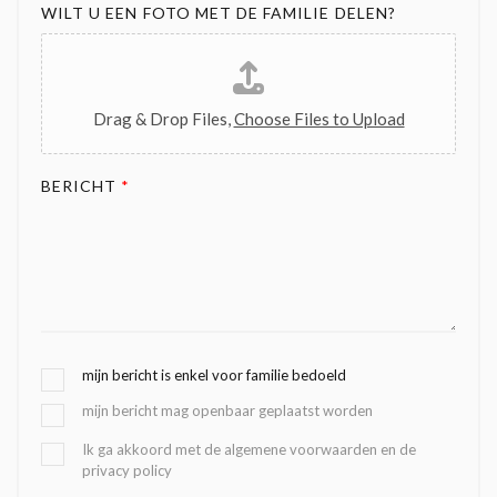
WILT U EEN FOTO MET DE FAMILIE DELEN?
Drag & Drop Files,
Choose Files to Upload
BERICHT
*
G
mijn bericht is enkel voor familie bedoeld
E
mijn bericht mag openbaar geplaatst worden
K
O
B
Ik ga akkoord met de algemene voorwaarden en de
Z
privacy policy
E
E
V