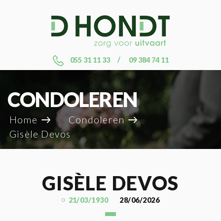
055 31 11 33
09 384 74 11
CONDOLEREN
Home
Condoleren
Gisèle Devos
GISÈLE DEVOS
21/03/1930
28/06/2026