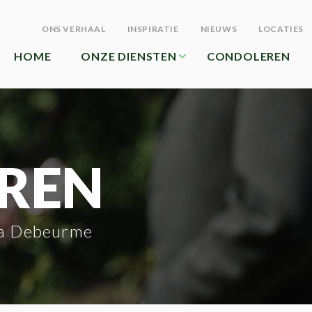
ONS VERHAAL
INSPIRATIE
NIEUWS
LOCATIES
HOME
ONZE DIENSTEN
CONDOLEREN
REN
a Debeurme