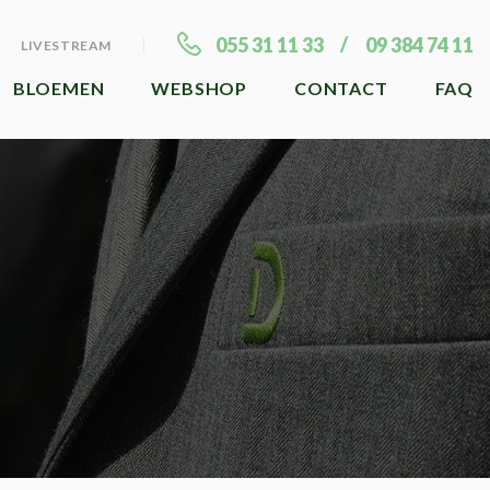
055 31 11 33
09 384 74 11
LIVESTREAM
BLOEMEN
WEBSHOP
CONTACT
FAQ