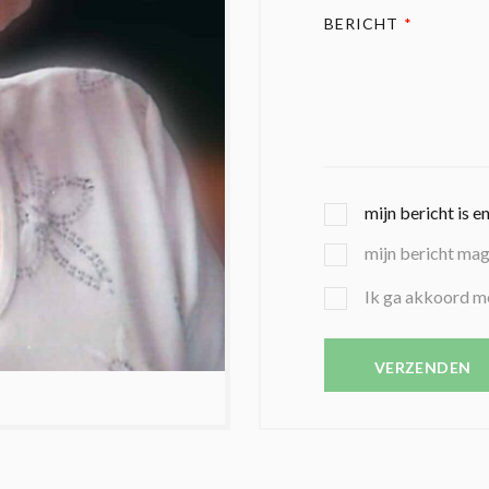
BERICHT
*
G
mijn bericht is e
E
mijn bericht ma
K
O
B
Ik ga akkoord m
Z
E
E
V
N
E
VERZENDEN
C
S
O
T
N
I
D
G
O
I
L