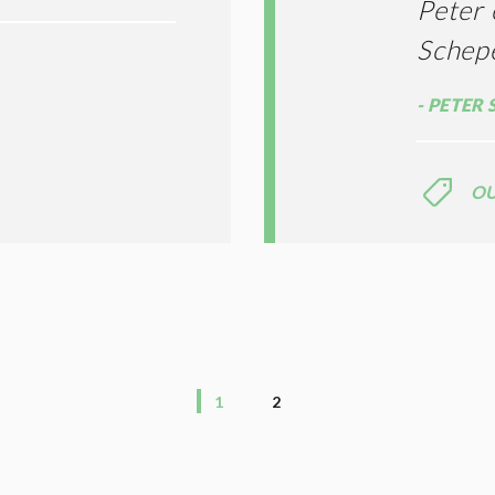
Peter
Schep
PETER 
O
1
2