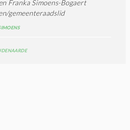
 en Franka Simoens-Bogaert
en/gemeenteraadslid
SIMOENS
UDENAARDE