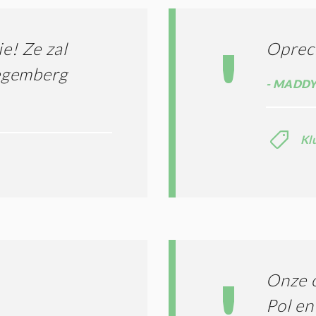
N
A
G
T
T
I
ie! Ze zal
Oprec
E
E
R
egemberg
*
M
MADDY
E
N
E
Kl
N
C
O
N
D
I
T
I
E
S
Onze 
*
Pol e