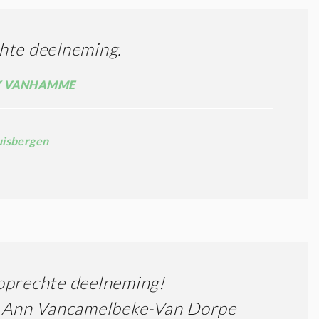
hte deelneming.
 VANHAMME
uisbergen
oprechte deelneming!
n Ann Vancamelbeke-Van Dorpe