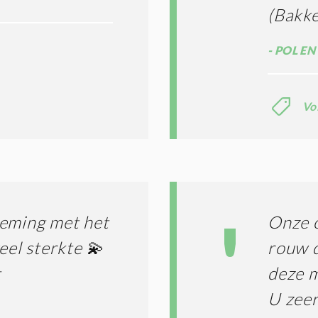
(Bakke
POL EN
Vo
neming met het
Onze o
eel sterkte 💫
rouw d
t
deze m
U zeer