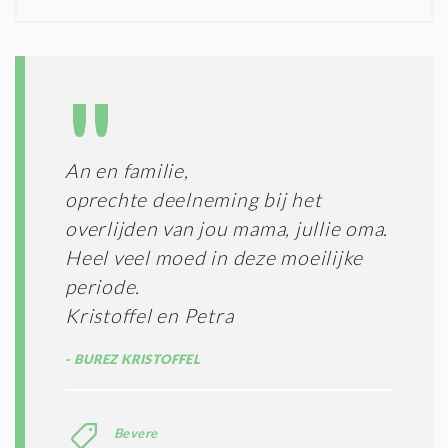
N
I
D
G
O
I
L
N
A
G
T
T
I
E
E
R
An en familie,
*
M
oprechte deelneming bij het
E
N
overlijden van jou mama, jullie oma.
E
Heel veel moed in deze moeilijke
N
periode.
C
O
Kristoffel en Petra
N
D
BUREZ KRISTOFFEL
I
T
I
E
Bevere