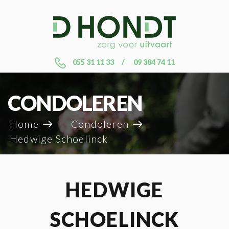
055 31 11 33
09 384 74 11
CONDOLEREN
Home
Condoleren
Hedwige Schoelinck
HEDWIGE
SCHOELINCK