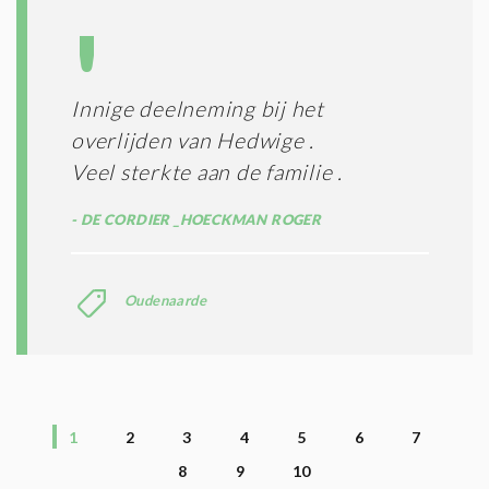
Innige deelneming bij het
overlijden van Hedwige .
Veel sterkte aan de familie .
DE CORDIER _HOECKMAN ROGER
Oudenaarde
1
2
3
4
5
6
7
8
9
10