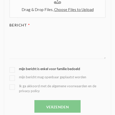
Drag & Drop Files,
Choose Files to Upload
BERICHT
*
G
mijn bericht is enkel voor familie bedoeld
E
mijn bericht mag openbaar geplaatst worden
K
O
B
Ik ga akkoord met de algemene voorwaarden en de
Z
privacy policy
E
E
V
N
E
C
VERZENDEN
S
O
T