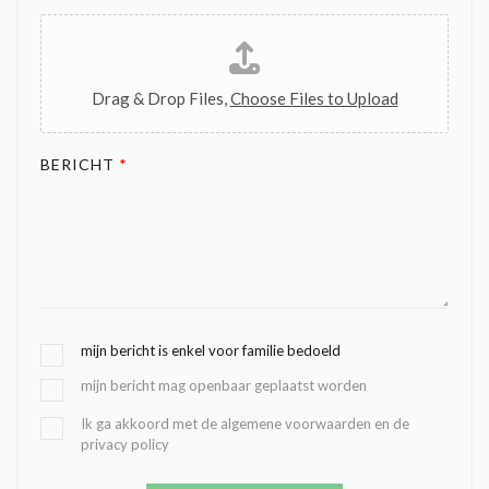
Drag & Drop Files,
Choose Files to Upload
BERICHT
*
G
mijn bericht is enkel voor familie bedoeld
E
mijn bericht mag openbaar geplaatst worden
K
O
B
Ik ga akkoord met de algemene voorwaarden en de
Z
privacy policy
E
E
V
N