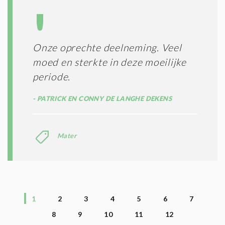
Onze oprechte deelneming. Veel
moed en sterkte in deze moeilijke
periode.
PATRICK EN CONNY DE LANGHE DEKENS
Mater
1
2
3
4
5
6
7
8
9
10
11
12