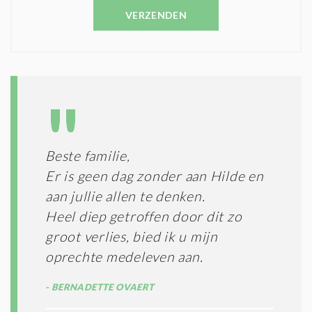
E
C
VERZENDEN
S
O
T
N
I
D
G
O
I
L
N
A
G
T
T
I
E
E
R
Beste familie,
*
M
Er is geen dag zonder aan Hilde en
E
N
aan jullie allen te denken.
E
Heel diep getroffen door dit zo
N
groot verlies, bied ik u mijn
C
O
oprechte medeleven aan.
N
D
BERNADETTE OVAERT
I
T