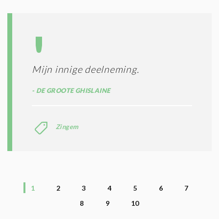
Mijn innige deelneming.
DE GROOTE GHISLAINE
Zingem
1
2
3
4
5
6
7
8
9
10