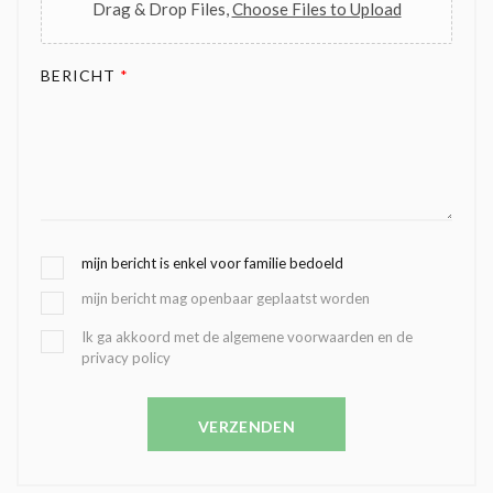
Drag & Drop Files,
Choose Files to Upload
BERICHT
*
G
mijn bericht is enkel voor familie bedoeld
E
mijn bericht mag openbaar geplaatst worden
K
O
B
Ik ga akkoord met de algemene voorwaarden en de
Z
privacy policy
E
E
V
N
E
C
VERZENDEN
S
O
T
N
I