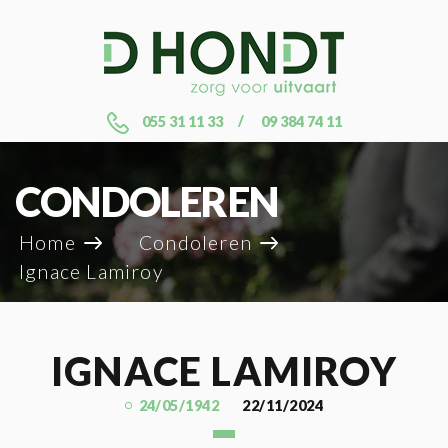
055 31 11 33
09 384 74 11
CONDOLEREN
Home
Condoleren
Ignace Lamiroy
IGNACE LAMIROY
24/05/1942
22/11/2024