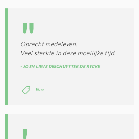
D
G
O
I
L
N
A
G
T
T
I
E
E
R
Oprecht medeleven.
*
M
Veel sterkte in deze moeilijke tijd.
E
N
JO EN LIEVE DESCHUYTTER.DE RYCKE
E
N
C
O
Eine
N
D
I
T
I
E
S
*