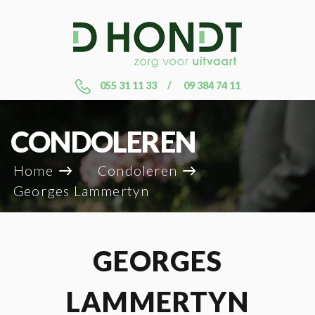
055 31 11 33
09 384 74 11
CONDOLEREN
Home
Condoleren
Georges Lammertyn
GEORGES
LAMMERTYN