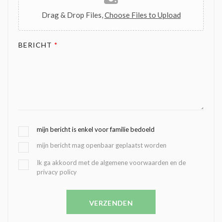
Drag & Drop Files,
Choose Files to Upload
BERICHT
*
G
mijn bericht is enkel voor familie bedoeld
E
mijn bericht mag openbaar geplaatst worden
K
O
B
Ik ga akkoord met de algemene voorwaarden en de
Z
privacy policy
E
E
V
N
E
C
VERZENDEN
S
O
T