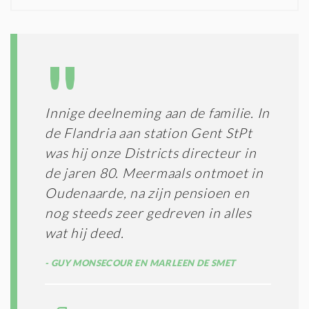
N
I
D
G
O
I
L
N
A
G
T
T
I
E
E
R
Innige deelneming aan de familie. In
*
M
de Flandria aan station Gent StPt
E
N
was hij onze Districts directeur in
E
de jaren 80. Meermaals ontmoet in
N
Oudenaarde, na zijn pensioen en
C
O
nog steeds zeer gedreven in alles
N
wat hij deed.
D
I
GUY MONSECOUR EN MARLEEN DE SMET
T
I
E
S