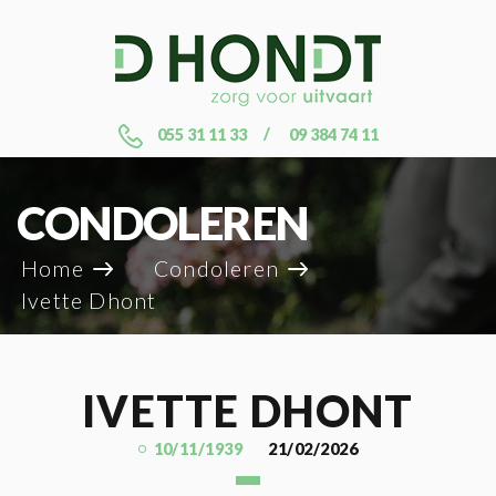
055 31 11 33
09 384 74 11
CONDOLEREN
Home
Condoleren
Ivette Dhont
IVETTE DHONT
10/11/1939
21/02/2026