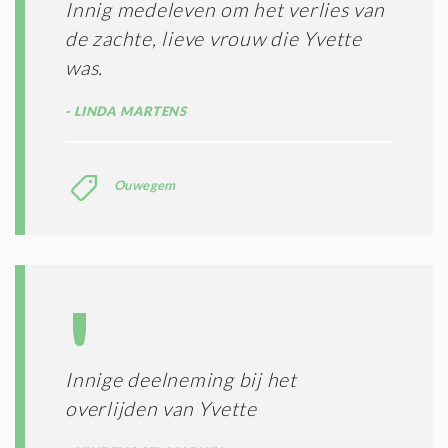
Innig medeleven om het verlies van
*
M
de zachte, lieve vrouw die Yvette
E
N
was.
E
N
LINDA MARTENS
C
O
N
Ouwegem
D
I
T
I
E
S
*
Innige deelneming bij het
overlijden van Yvette