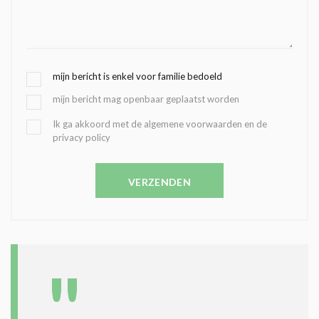
G
mijn bericht is enkel voor familie bedoeld
E
mijn bericht mag openbaar geplaatst worden
K
O
B
Ik ga akkoord met de algemene voorwaarden en de
Z
privacy policy
E
E
V
N
E
C
VERZENDEN
S
O
T
N
I
D
G
O
I
L
N
A
G
T
T
I
E
E
R