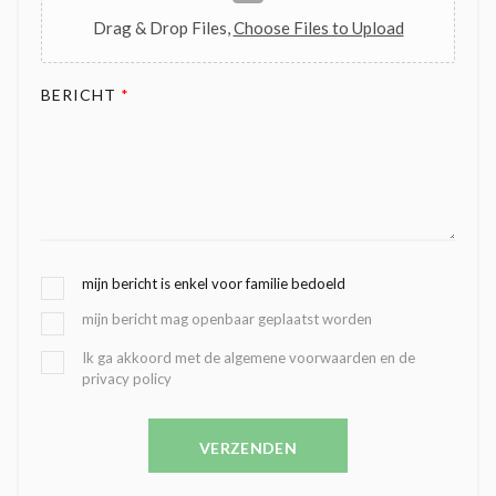
Drag & Drop Files,
Choose Files to Upload
BERICHT
*
G
mijn bericht is enkel voor familie bedoeld
E
mijn bericht mag openbaar geplaatst worden
K
O
B
Ik ga akkoord met de algemene voorwaarden en de
Z
privacy policy
E
E
V
N
E
C
VERZENDEN
S
O
T
N