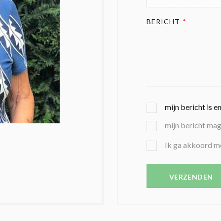
BERICHT
*
G
mijn bericht is e
E
mijn bericht ma
K
O
B
Ik ga akkoord m
Z
E
E
V
N
E
VERZENDEN
C
S
O
T
N
I
D
G
O