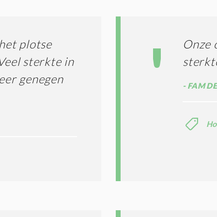
I
L
N
A
G
T
T
I
het plotse
Onze o
E
E
R
Veel sterkte in
sterkt
*
M
zeer genegen
E
FAM DE
N
E
N
C
Ho
O
N
D
I
T
I
E
S
*