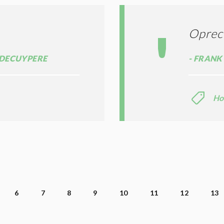
Oprec
-DECUYPERE
FRANK
Ho
6
7
8
9
10
11
12
13