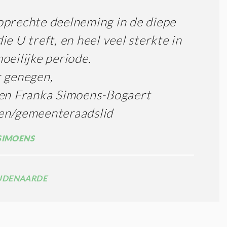
prechte deelneming in de diepe
ie U treft, en heel veel sterkte in
oeilijke periode.
 genegen,
 en Franka Simoens-Bogaert
en/gemeenteraadslid
SIMOENS
UDENAARDE