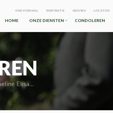
ONS VERHAAL
INSPIRATIE
NIEUWS
LOCATIES
HOME
ONZE DIENSTEN
CONDOLEREN
REN
 Elisabeth Van Herpe