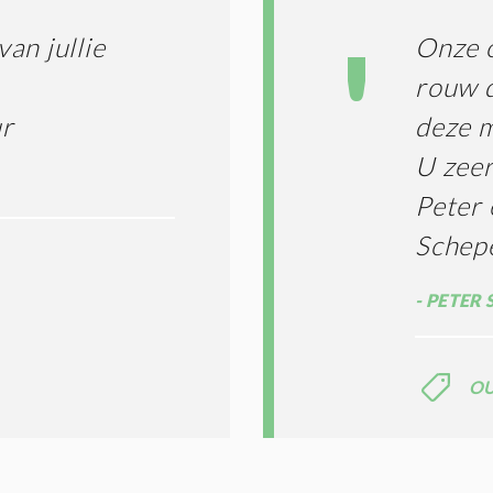
van jullie
Onze o
rouw d
ur
deze m
U zeer
Peter
Schep
PETER 
O