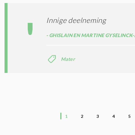
Innige deelneming
GHISLAIN EN MARTINE GYSELINCK
Mater
1
2
3
4
5