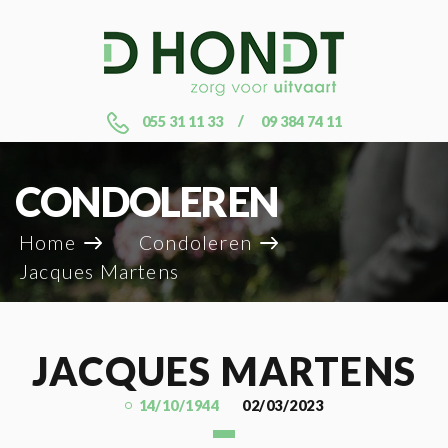
055 31 11 33
09 384 74 11
CONDOLEREN
Home
Condoleren
Jacques Martens
JACQUES MARTENS
14/10/1944
02/03/2023