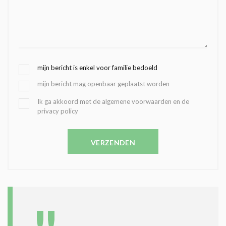
G
mijn bericht is enkel voor familie bedoeld
E
mijn bericht mag openbaar geplaatst worden
K
O
B
Ik ga akkoord met de algemene voorwaarden en de
Z
privacy policy
E
E
V
N
E
C
VERZENDEN
S
O
T
N
I
D
G
O
I
L
N
A
G
T
T