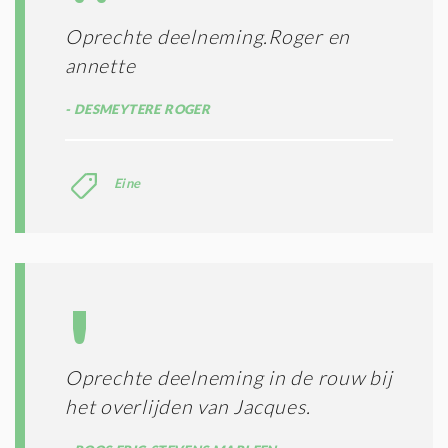
I
E
E
R
Oprechte deelneming.Roger en
*
M
annette
E
N
DESMEYTERE ROGER
E
N
C
O
Eine
N
D
I
T
I
E
S
*
Oprechte deelneming in de rouw bij
het overlijden van Jacques.