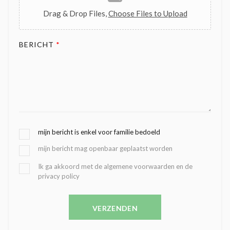
Drag & Drop Files,
Choose Files to Upload
BERICHT
*
G
mijn bericht is enkel voor familie bedoeld
E
mijn bericht mag openbaar geplaatst worden
K
O
B
Ik ga akkoord met de algemene voorwaarden en de
Z
privacy policy
E
E
V
N
E
C
VERZENDEN
S
O
T
N