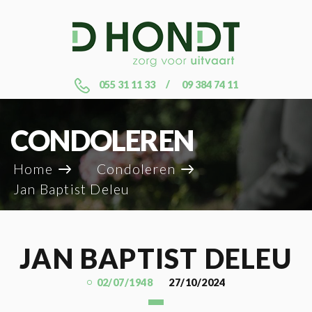
055 31 11 33
09 384 74 11
CONDOLEREN
Home
Condoleren
Jan Baptist Deleu
JAN BAPTIST DELEU
02/07/1948
27/10/2024