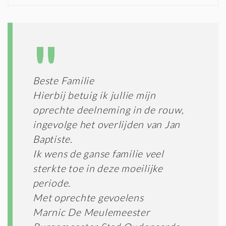
I
D
G
O
I
L
N
A
G
T
T
I
E
E
R
Beste Familie
*
M
Hierbij betuig ik jullie mijn
E
N
oprechte deelneming in de rouw,
E
ingevolge het overlijden van Jan
N
Baptiste.
C
O
Ik wens de ganse familie veel
N
sterkte toe in deze moeilijke
D
I
periode.
T
Met oprechte gevoelens
I
Marnic De Meulemeester
E
S