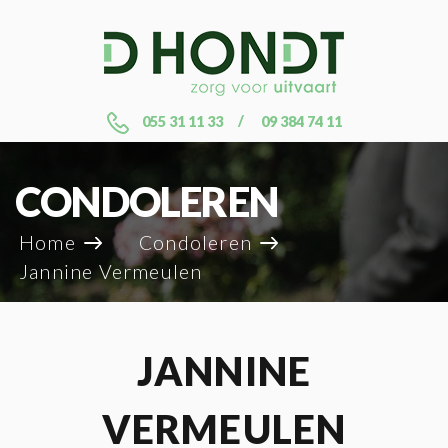
055 31 11 33
09 384 74 11
CONDOLEREN
Home
Condoleren
Jannine Vermeulen
JANNINE
VERMEULEN