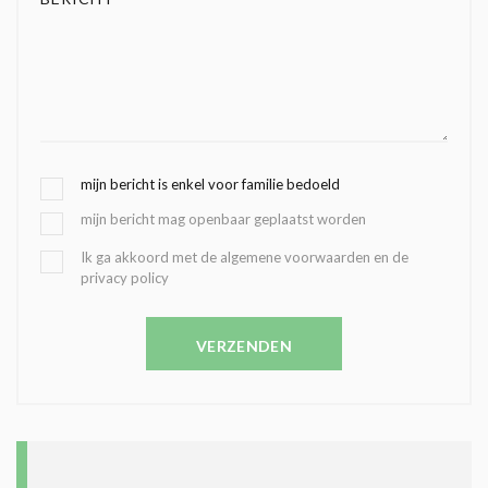
G
mijn bericht is enkel voor familie bedoeld
E
mijn bericht mag openbaar geplaatst worden
K
O
B
Ik ga akkoord met de algemene voorwaarden en de
Z
privacy policy
E
E
V
N
E
C
VERZENDEN
S
O
T
N
I
D
G
O
I
L
N
A
G