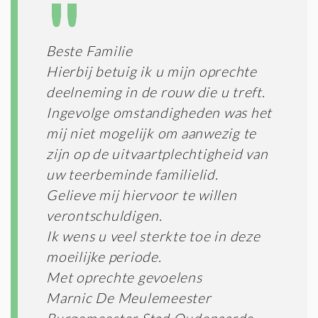
T
T
I
E
E
R
Beste Familie
*
M
Hierbij betuig ik u mijn oprechte
E
N
deelneming in de rouw die u treft.
E
Ingevolge omstandigheden was het
N
mij niet mogelijk om aanwezig te
C
O
zijn op de uitvaartplechtigheid van
N
uw teerbeminde familielid.
D
I
Gelieve mij hiervoor te willen
T
verontschuldigen.
I
Ik wens u veel sterkte toe in deze
E
S
moeilijke periode.
*
Met oprechte gevoelens
Marnic De Meulemeester