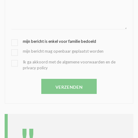
G
mijn bericht is enkel voor familie bedoeld
E
mijn bericht mag openbaar geplaatst worden
K
O
B
Ik ga akkoord met de algemene voorwaarden en de
Z
privacy policy
E
E
V
N
E
C
VERZENDEN
S
O
T
N
I
D
G
O
I
L
N
A
G
T
T