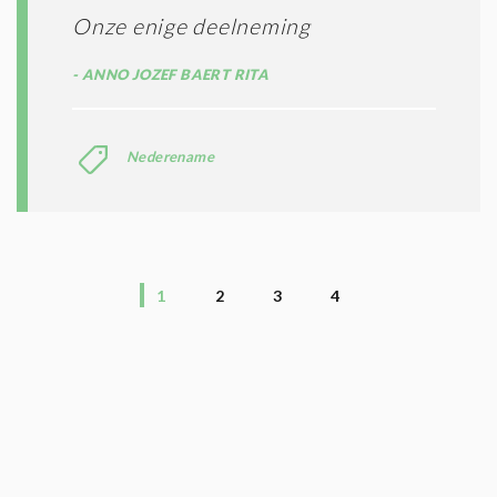
Onze enige deelneming
ANNO JOZEF BAERT RITA
Nederename
1
2
3
4