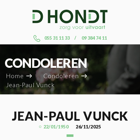
055 31 11 33
09 384 74 11
CONDOLEREN
Home
Condoleren
Jean-Paul Vunck
JEAN-PAUL VUNCK
22/01/1950
26/11/2025