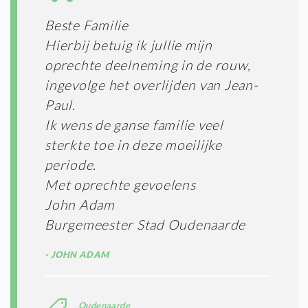
I
E
E
R
Beste Familie
*
M
Hierbij betuig ik jullie mijn
E
N
oprechte deelneming in de rouw,
E
ingevolge het overlijden van Jean-
N
Paul.
C
O
Ik wens de ganse familie veel
N
sterkte toe in deze moeilijke
D
I
periode.
T
Met oprechte gevoelens
I
John Adam
E
S
Burgemeester Stad Oudenaarde
*
JOHN ADAM
Oudenaarde