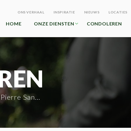
ONS VERHAAL
INSPIRATIE
NIEUWS
LOCATIES
HOME
ONZE DIENSTEN
CONDOLEREN
REN
ierre Sandrap