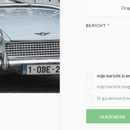
Drag
BERICHT
*
G
mijn bericht is e
E
mijn bericht ma
K
O
B
Ik ga akkoord m
Z
E
E
V
N
E
VERZENDEN
C
S
O
T
N