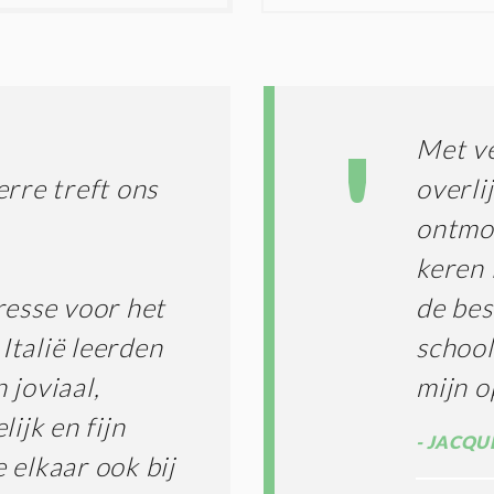
I
D
G
O
I
L
N
A
G
T
T
I
Met ve
E
E
R
erre treft ons
overli
*
M
ontmoe
E
N
keren 
E
N
resse voor het
de bes
C
O
 Italië leerden
school
N
 joviaal,
mijn o
D
I
ijk en fijn
T
JACQUE
I
 elkaar ook bij
E