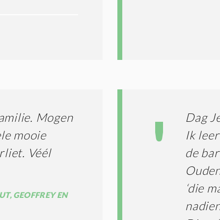
familie. Mogen
Dag Je
ele mooie
​Ik le
liet. Véél
de bar
Oudena
‘die m
UT, GEOFFREY EN
nadien