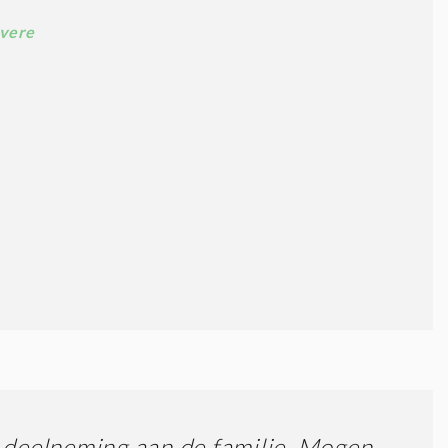
vere
 deelneming aan de familie. Mogen