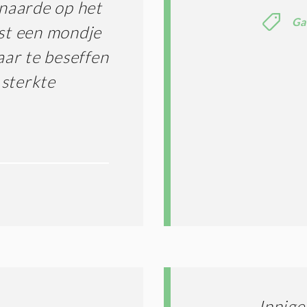
naarde op het
S
*
Ga
ast een mondje
raar te beseffen
 sterkte
Innige