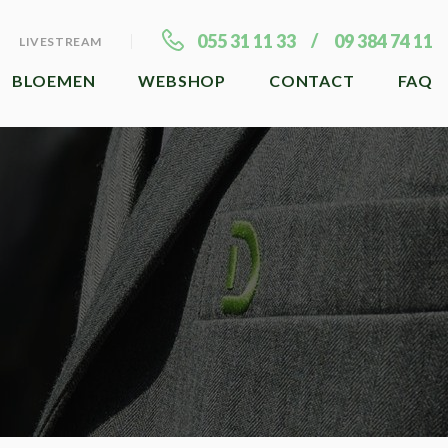
055 31 11 33
09 384 74 11
LIVESTREAM
BLOEMEN
WEBSHOP
CONTACT
FAQ