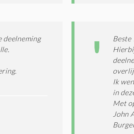
te deelneming
Beste 
le.
Hierbi
deelne
ering.
overli
Ik wen
in dez
Met o
John 
Burge