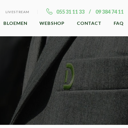
055 31 11 33
09 384 74 11
LIVESTREAM
BLOEMEN
WEBSHOP
CONTACT
FAQ