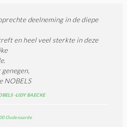
prechte deelneming in de diepe
treft en heel veel sterkte in deze
jke
e.
 genegen,
ie NOBELS
OBELS -LIDY BAECKE
00 Oudenaarde