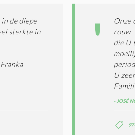
N
A
G
T
T
I
in de diepe
Onze o
E
E
R
el sterkte in
rouw
*
M
die U 
E
N
moeili
E
N
 Franka
period
C
O
U zeer
N
Famil
D
I
T
JOSÉ N
I
E
S
*
97