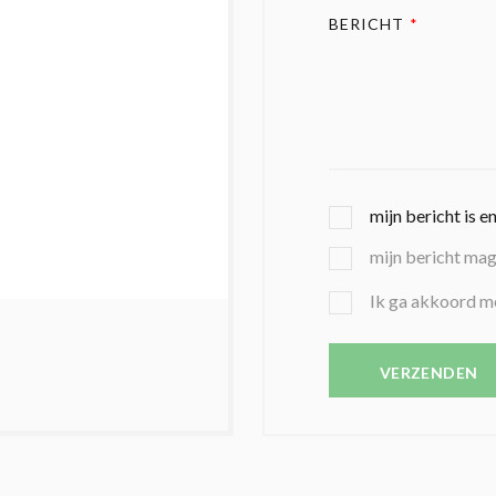
BERICHT
*
G
mijn bericht is e
E
mijn bericht ma
K
O
B
Ik ga akkoord m
Z
E
E
V
N
E
VERZENDEN
C
S
O
T
N
I
D
G
O
I
L