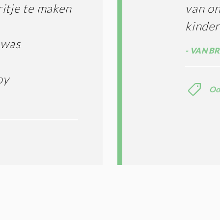
itje te maken
van on
kinde
 was
VAN BR
oy
Oo