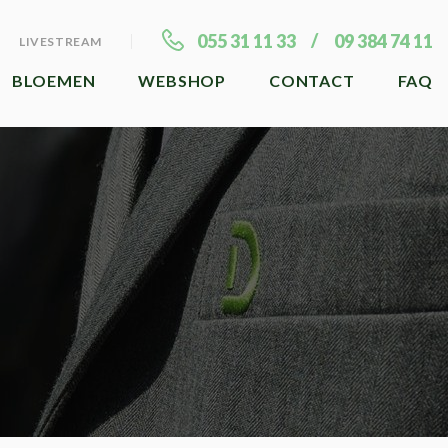
055 31 11 33
09 384 74 11
LIVESTREAM
BLOEMEN
WEBSHOP
CONTACT
FAQ