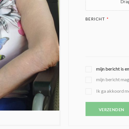
Drag
BERICHT
*
G
mijn bericht is e
E
mijn bericht ma
K
O
B
Ik ga akkoord m
Z
E
E
V
N
E
VERZENDEN
C
S
O
T
N
I
D