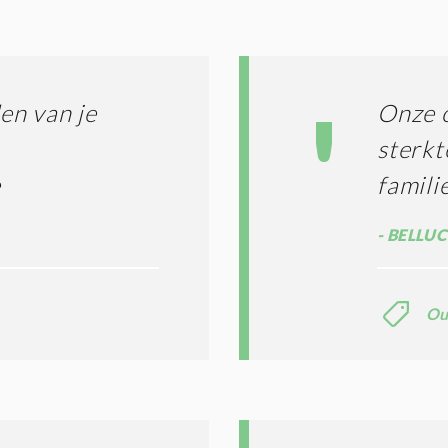
G
O
I
L
N
A
G
T
T
I
den van je
Onze o
E
E
R
sterkt
*
M
e
famili
E
N
E
BELLUC
N
C
O
N
Ou
D
I
T
I
E
S