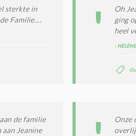
*
 sterkte in
Oh Jea
 de Familie….
ging o
heel v
HÉLÈNE
Ou
aan de familie
Onze o
n aan Jeanine
overli