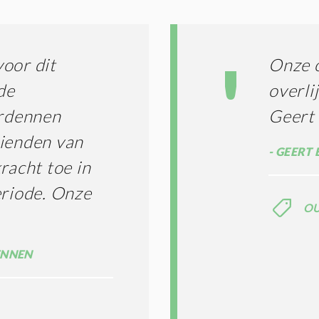
I
L
N
A
G
T
T
I
oor dit
Onze o
E
E
R
de
overli
*
M
rdennen
Geert
E
N
rienden van
E
GEERT 
N
racht toe in
C
O
eriode. Onze
N
O
D
I
T
ENNEN
I
E
S
*