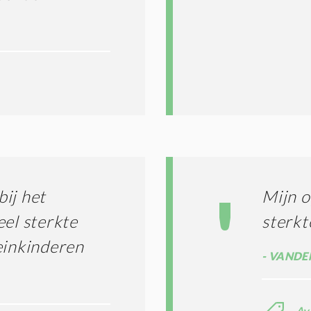
ij het
Mijn o
eel sterkte
sterkt
einkinderen
VANDEN
Av