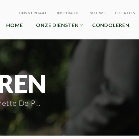
ONS VERHAAL
INSPIRATIE
NIEUWS
LOCATIES
HOME
ONZE DIENSTEN
CONDOLEREN
REN
tte De Poorter