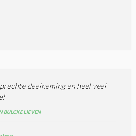
prechte deelneming en heel veel
e!
 BULCKE LIEVEN
elgem