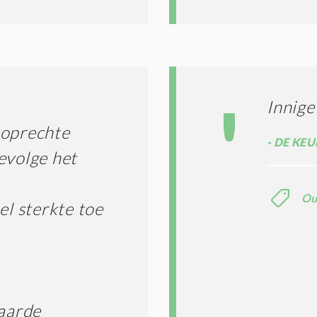
Innige
n oprechte
DE KEU
evolge het
Ou
el sterkte toe
aarde