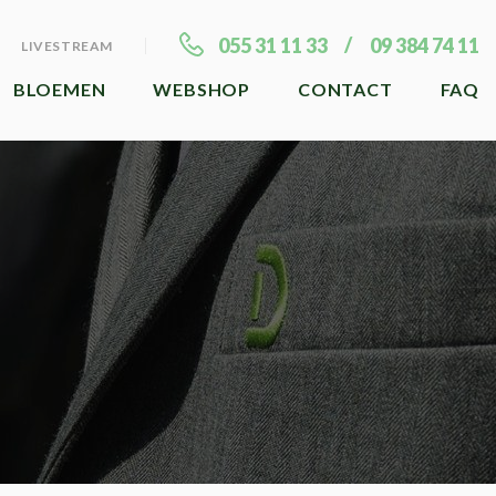
055 31 11 33
09 384 74 11
LIVESTREAM
BLOEMEN
WEBSHOP
CONTACT
FAQ