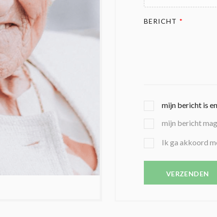
BERICHT
*
G
mijn bericht is e
E
mijn bericht ma
K
O
B
Ik ga akkoord m
Z
E
E
V
N
E
VERZENDEN
C
S
O
T
N
I
D
G
O