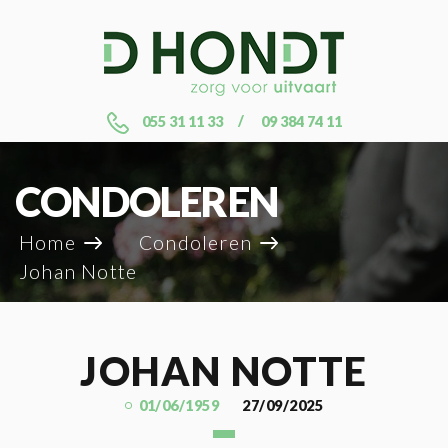
055 31 11 33
09 384 74 11
CONDOLEREN
Home
Condoleren
Johan Notte
JOHAN NOTTE
01/06/1959
27/09/2025