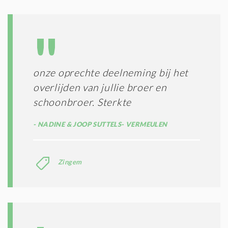
D
G
O
I
L
N
A
G
T
T
I
E
E
R
onze oprechte deelneming bij het
*
M
overlijden van jullie broer en
E
N
schoonbroer. Sterkte
E
N
NADINE & JOOP SUTTELS- VERMEULEN
C
O
N
Zingem
D
I
T
I
E
S
*