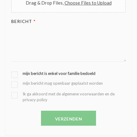
Drag & Drop Files,
Choose Files to Upload
BERICHT
*
G
mijn bericht is enkel voor familie bedoeld
E
mijn bericht mag openbaar geplaatst worden
K
O
B
Ik ga akkoord met de algemene voorwaarden en de
Z
privacy policy
E
E
V
N
E
C
VERZENDEN
S
O
T
N
I