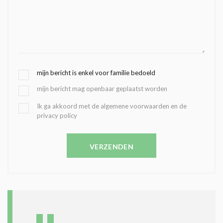
G
mijn bericht is enkel voor familie bedoeld
E
mijn bericht mag openbaar geplaatst worden
K
O
B
Ik ga akkoord met de algemene voorwaarden en de
Z
privacy policy
E
E
V
N
E
C
VERZENDEN
S
O
T
N
I
D
G
O
I
L
N
A
G
T
T