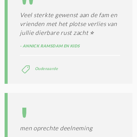
I
E
E
R
Veel sterkte gewenst aan de fam en
*
M
vrienden met het plotse verlies van
E
N
jullie dierbare rust zacht ⭐️
E
N
ANNICK RAMSDAM EN KIDS
C
O
N
Oudenaarde
D
I
T
I
E
S
*
men oprechte deelneming