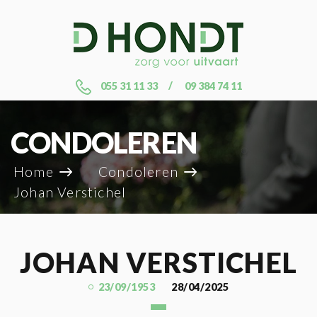
055 31 11 33
09 384 74 11
CONDOLEREN
Home
Condoleren
Johan Verstichel
JOHAN VERSTICHEL
23/09/1953
28/04/2025