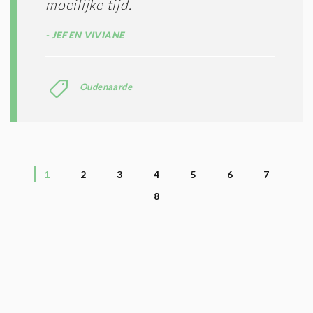
moeilijke tijd.
JEF EN VIVIANE
Oudenaarde
1
2
3
4
5
6
7
8