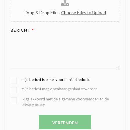
Drag & Drop Files,
Choose Files to Upload
BERICHT
*
G
mijn bericht is enkel voor familie bedoeld
E
mijn bericht mag openbaar geplaatst worden
K
O
B
Ik ga akkoord met de algemene voorwaarden en de
Z
privacy policy
E
E
V
N
E
C
VERZENDEN
S
O
T