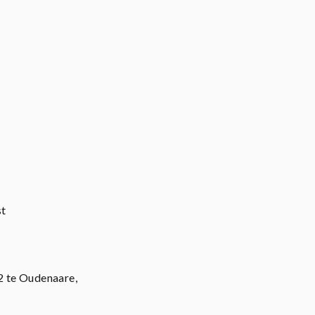
st
82 te Oudenaare,