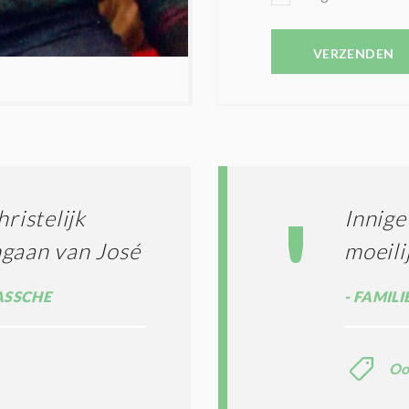
E
E
V
N
E
VERZENDEN
C
S
O
T
N
I
D
G
O
I
L
N
A
G
T
T
I
ristelijk
Innige
E
E
R
ngaan van José
moeili
*
M
E
ASSCHE
FAMILIE
N
E
N
C
Oo
O
N