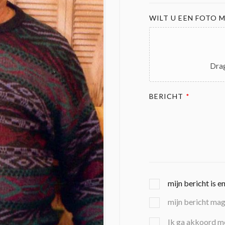
WILT U EEN FOTO M
Drag
BERICHT
*
G
mijn bericht is e
E
mijn bericht ma
K
O
B
Ik ga akkoord m
Z