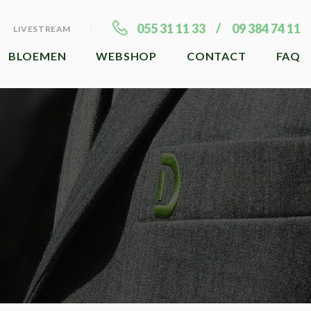
055 31 11 33
09 384 74 11
LIVESTREAM
BLOEMEN
WEBSHOP
CONTACT
FAQ