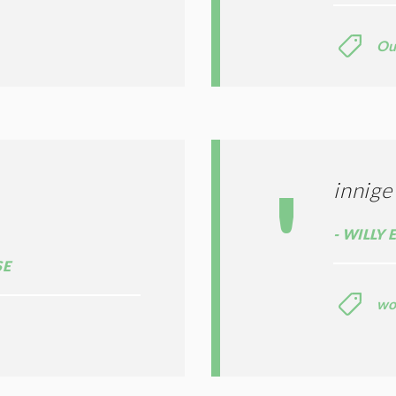
Ou
innige
WILLY 
SE
wo