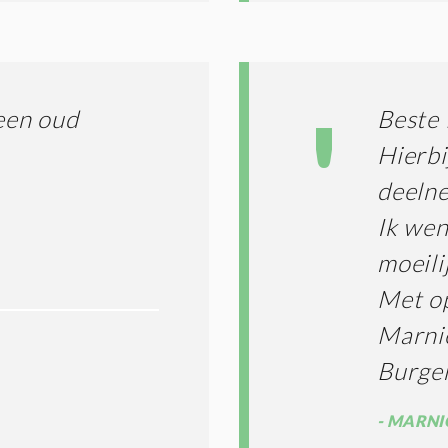
D
I
T
I
E
S
een oud
Beste 
*
Hierbi
deelne
Ik wen
moeili
Met o
Marni
Burge
MARNIC