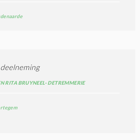
denaarde
 deelneming
EN RITA BRUYNEEL- DETREMMERIE
rtegem