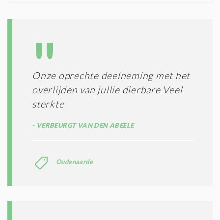
D
G
O
I
L
N
A
G
T
T
I
E
E
R
Onze oprechte deelneming met het
*
M
overlijden van jullie dierbare Veel
E
N
sterkte
E
N
VERBEURGT VAN DEN ABEELE
C
O
N
Oudenaarde
D
I
T
I
E
S