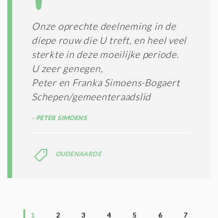
Onze oprechte deelneming in de
diepe rouw die U treft, en heel veel
sterkte in deze moeilijke periode.
U zeer genegen,
Peter en Franka Simoens-Bogaert
Schepen/gemeenteraadslid
PETER SIMOENS
OUDENAARDE
1
2
3
4
5
6
7