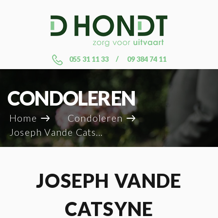
055 31 11 33
09 384 74 11
CONDOLEREN
Home
Condoleren
Joseph Vande Catsyne
JOSEPH VANDE
CATSYNE