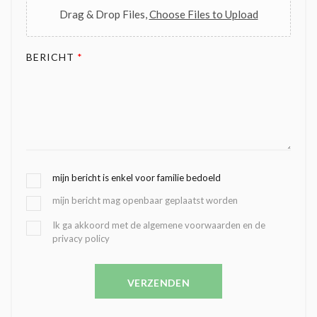
Drag & Drop Files,
Choose Files to Upload
BERICHT
*
G
mijn bericht is enkel voor familie bedoeld
E
mijn bericht mag openbaar geplaatst worden
K
O
B
Ik ga akkoord met de algemene voorwaarden en de
Z
privacy policy
E
E
V
N
E
C
VERZENDEN
S
O
T
N
I