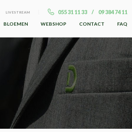
055 31 11 33
09 384 74 11
LIVESTREAM
BLOEMEN
WEBSHOP
CONTACT
FAQ