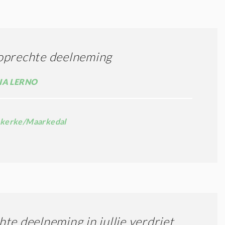
oprechte deelneming
IA LERNO
kerke/Maarkedal
te deelneming in jullie verdriet,