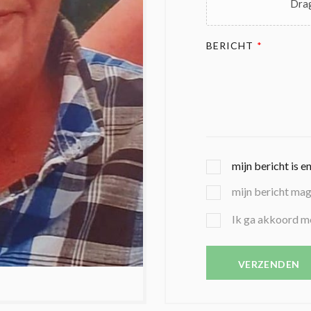
Drag
BERICHT
*
G
mijn bericht is e
E
mijn bericht ma
K
O
B
Ik ga akkoord m
Z
E
E
V
N
E
VERZENDEN
C
S
O
T
N
I
D