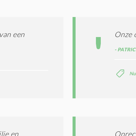
G
O
I
L
N
A
G
T
T
I
van een
Onze 
E
E
R
*
M
PATRIC
E
N
E
Nu
N
C
O
N
D
I
T
I
E
S
lie en
Oprech