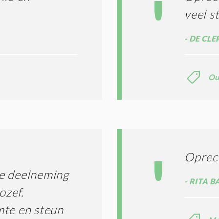
*
veel s
DE CLE
Ou
Oprech
e deelneming
RITA B
ozef.
mte en steun