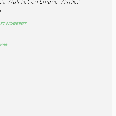
t Walraet en Liliane Vander
n
ET NORBERT
ame