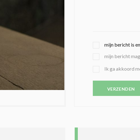
G
mijn bericht is e
E
mijn bericht ma
K
O
B
Ik ga akkoord m
Z
E
E
V
N
E
VERZENDEN
C
S
O
T
N
I
D
G
O
I
L
N
A
G
T