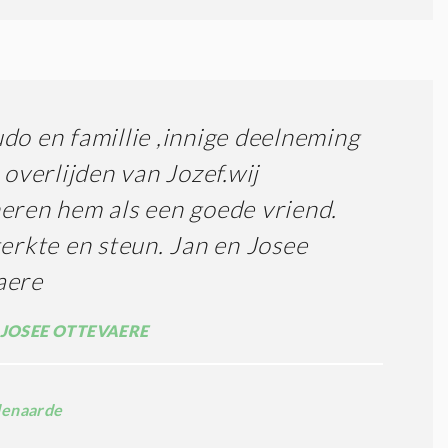
do en famillie ,innige deelneming
t overlijden van Jozef.wij
eren hem als een goede vriend.
terkte en steun. Jan en Josee
aere
 JOSEE OTTEVAERE
enaarde