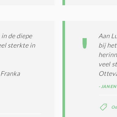
in de diepe
Aan Lu
el sterkte in
bij he
herinn
veel s
 Franka
Ottev
JAN EN
Od