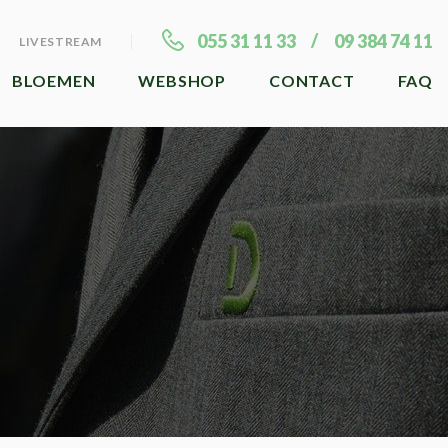
055 31 11 33
09 384 74 11
LIVESTREAM
BLOEMEN
WEBSHOP
CONTACT
FAQ