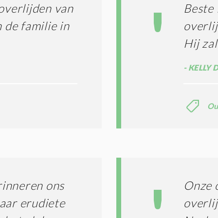
T
I
overlijden van
Beste 
E
E
R
 de familie in
overli
*
M
Hij za
E
N
E
KELLY 
N
C
O
N
Ou
D
I
T
I
E
S
*
erinneren ons
Onze 
aar erudiete
overli