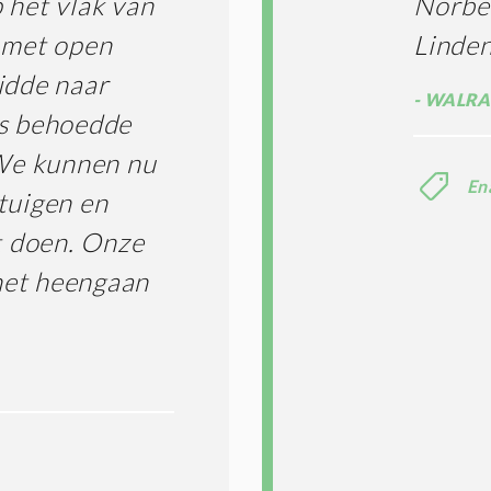
 het vlak van
Norber
d met open
Linde
idde naar
WALRA
ns behoedde
 We kunnen nu
En
tuigen en
et doen. Onze
het heengaan