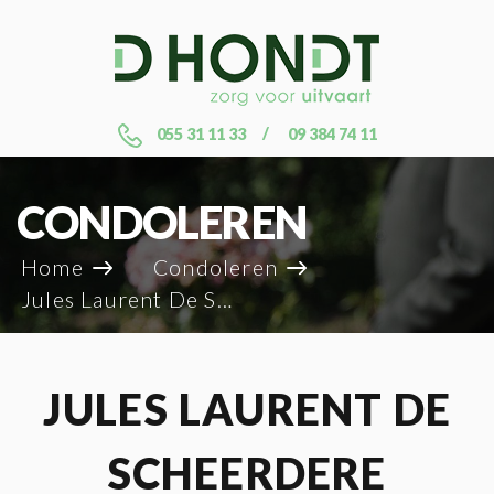
055 31 11 33
09 384 74 11
CONDOLEREN
Home
Condoleren
Jules Laurent De Scheerdere
JULES LAURENT DE
SCHEERDERE