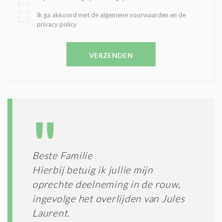
K
O
B
Ik ga akkoord met de algemene voorwaarden en de
Z
privacy policy
E
E
V
N
E
C
VERZENDEN
S
O
T
N
I
D
G
O
I
L
N
A
G
T
T
I
E
E
R
Beste Familie
*
M
Hierbij betuig ik jullie mijn
E
N
oprechte deelneming in de rouw,
E
ingevolge het overlijden van Jules
N
Laurent.
C