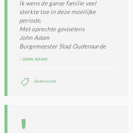
O
Ik wens de ganse familie veel
N
sterkte toe in deze moeilijke
D
I
periode.
T
Met oprechte gevoelens
I
John Adam
E
S
Burgemeester Stad Oudenaarde
*
JOHN ADAM
Oudenaarde