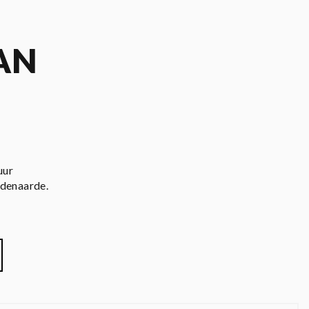
AN
uur
udenaarde.