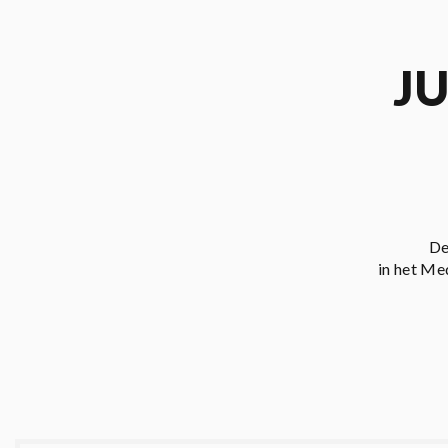
J
De
in het Me