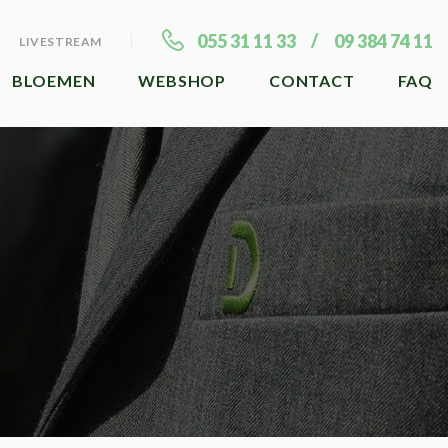
055 31 11 33
09 384 74 11
LIVESTREAM
BLOEMEN
WEBSHOP
CONTACT
FAQ