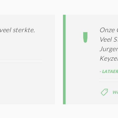
G
O
I
L
N
A
G
T
T
I
eel sterkte.
Onze 
E
E
R
Veel S
*
M
Jurgen
E
N
Keyze
E
N
C
LATAER
O
N
D
I
We
T
I
E
S