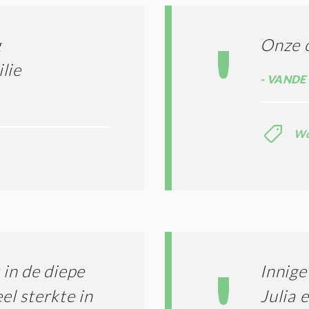
*
g
Onze o
lie
VANDE 
Wo
in de diepe
Innige
el sterkte in
Julia 