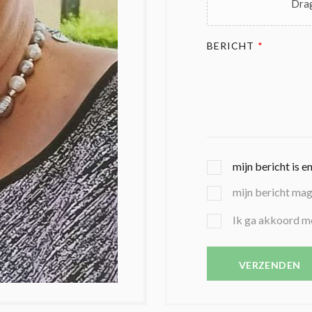
Drag
BERICHT
*
G
mijn bericht is e
E
mijn bericht ma
K
O
B
Ik ga akkoord m
Z
E
E
V
N
E
VERZENDEN
C
S
O
T
N
I
D