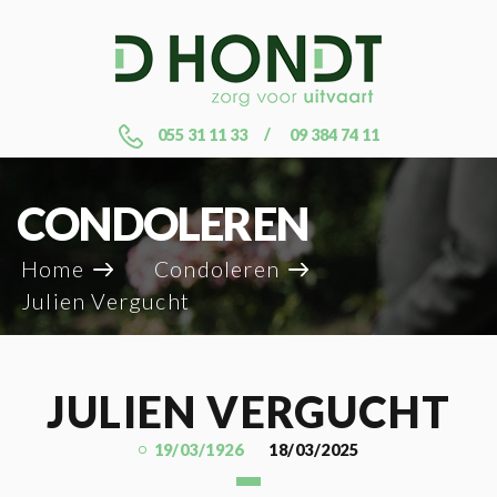
055 31 11 33
09 384 74 11
CONDOLEREN
Home
Condoleren
Julien Vergucht
JULIEN VERGUCHT
19/03/1926
18/03/2025