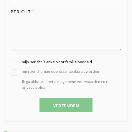
BERICHT
*
G
mijn bericht is enkel voor familie bedoeld
E
mijn bericht mag openbaar geplaatst worden
K
O
B
Ik ga akkoord met de algemene voorwaarden en de
Z
privacy policy
E
E
V
N
E
C
VERZENDEN
S
O
T
N
I
D
G
O
I