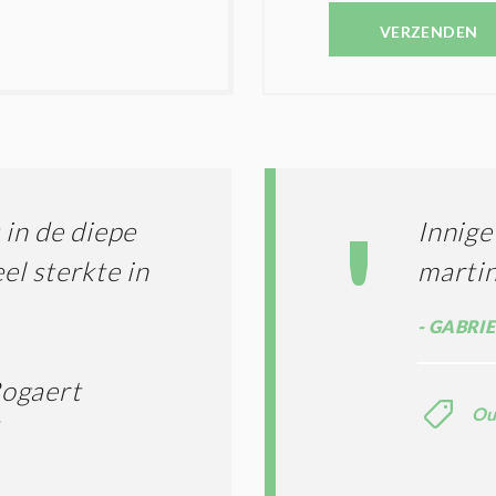
V
N
E
VERZENDEN
C
S
O
T
N
I
D
G
O
I
L
N
A
G
T
T
I
in de diepe
Innige
E
E
R
el sterkte in
marti
*
M
E
GABRIE
N
E
N
Bogaert
C
Ou
O
N
D
I