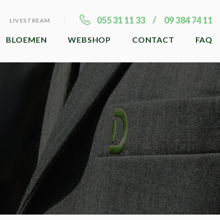
055 31 11 33
09 384 74 11
LIVESTREAM
BLOEMEN
WEBSHOP
CONTACT
FAQ