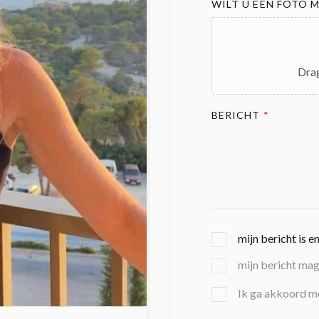
WILT U EEN FOTO M
Drag
BERICHT
*
G
mijn bericht is e
E
mijn bericht ma
K
O
B
Ik ga akkoord m
Z
E
E