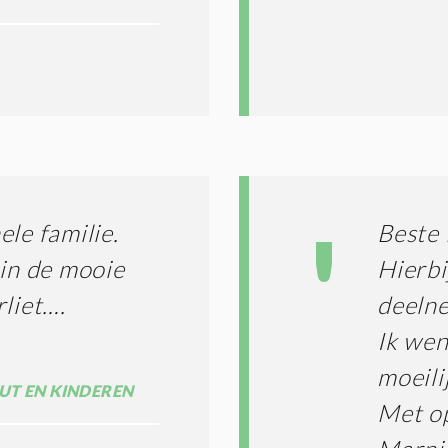
T
I
E
S
*
le familie.
Beste 
 in de mooie
Hierbi
rliet….
deelne
Ik wen
moeili
UT EN KINDEREN
Met o