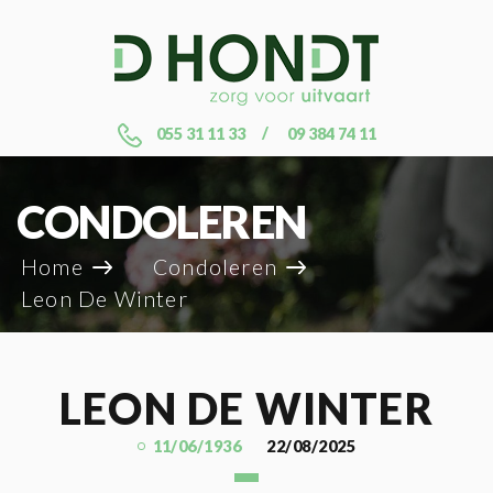
055 31 11 33
09 384 74 11
CONDOLEREN
Home
Condoleren
Leon De Winter
LEON DE WINTER
11/06/1936
22/08/2025