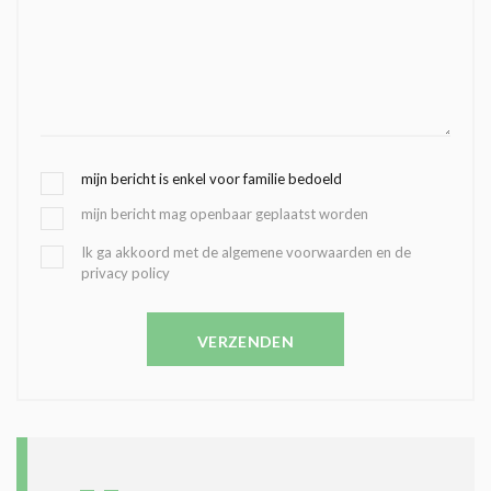
G
mijn bericht is enkel voor familie bedoeld
E
mijn bericht mag openbaar geplaatst worden
K
O
B
Ik ga akkoord met de algemene voorwaarden en de
Z
privacy policy
E
E
V
N
E
C
VERZENDEN
S
O
T
N
I
D
G
O
I
L
N
A
G