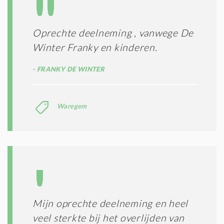
T
T
I
E
E
R
Oprechte deelneming , vanwege De
*
M
Winter Franky en kinderen.
E
N
FRANKY DE WINTER
E
N
C
O
Waregem
N
D
I
T
I
E
S
*
Mijn oprechte deelneming en heel
veel sterkte bij het overlijden van