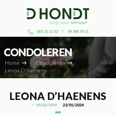
055 31 11 33
09 384 74 11
CONDOLEREN
Home
Condoleren
Leona D’haenens
LEONA D’HAENENS
19/02/1939
22/01/2024