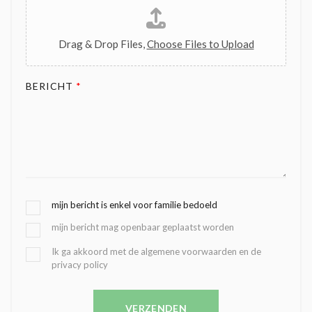
Drag & Drop Files,
Choose Files to Upload
BERICHT
*
G
mijn bericht is enkel voor familie bedoeld
E
mijn bericht mag openbaar geplaatst worden
K
O
B
Ik ga akkoord met de algemene voorwaarden en de
Z
privacy policy
E
E
V
N
E
C
VERZENDEN
S