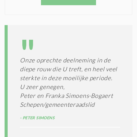
O
T
N
I
D
G
O
I
L
N
A
G
T
T
I
E
E
R
Onze oprechte deelneming in de
*
M
diepe rouw die U treft, en heel veel
E
N
sterkte in deze moeilijke periode.
E
U zeer genegen,
N
Peter en Franka Simoens-Bogaert
C
O
Schepen/gemeenteraadslid
N
D
PETER SIMOENS
I
T
I