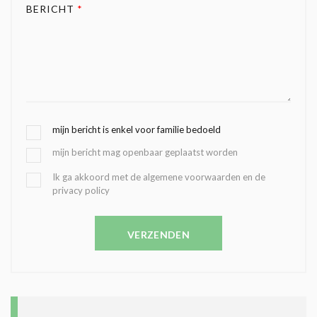
BERICHT
*
G
mijn bericht is enkel voor familie bedoeld
E
mijn bericht mag openbaar geplaatst worden
K
O
B
Ik ga akkoord met de algemene voorwaarden en de
Z
privacy policy
E
E
V
N
E
C
VERZENDEN
S
O
T
N
I
D
G
O
I
L
N