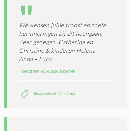
A
G
T
T
I
E
E
R
We wensen jullie troost en zoete
*
M
herinneringen bij dit heengaan.
E
N
Zeer genegen, Catherine en
E
Christine & kinderen Helena –
N
Anna – Luca
C
O
N
DEGREEF-VAN DEN BERGHE
D
I
T
Beukendreef 77 - Aalst
I
E
S
*