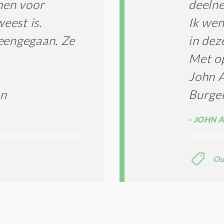
imen voor
deeln
eest is.
Ik wen
heengegaan. Ze
in dez
Met o
John 
en
Burge
JOHN 
Ou