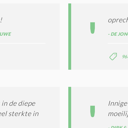
N
A
G
T
T
I
!
oprec
E
E
R
*
M
AUWE
DE JON
E
N
E
96
N
C
O
N
D
I
T
I
in de diepe
Innige
E
S
el sterkte in
moeili
*
DIRK & 