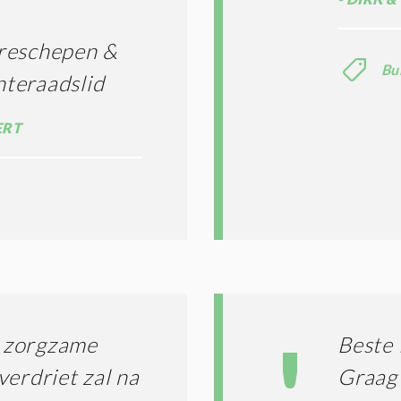
ereschepen &
Bu
teraadslid
ERT
 zorgzame
Beste 
verdriet zal na
Graag 