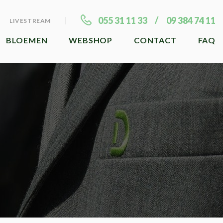
055 31 11 33
09 384 74 11
LIVESTREAM
BLOEMEN
WEBSHOP
CONTACT
FAQ