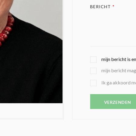
BERICHT
*
G
mijn bericht is e
E
mijn bericht ma
K
O
B
Ik ga akkoord m
Z
E
E
V
N
E
VERZENDEN
C
S
O
T
N
I
D
G
O
I
L