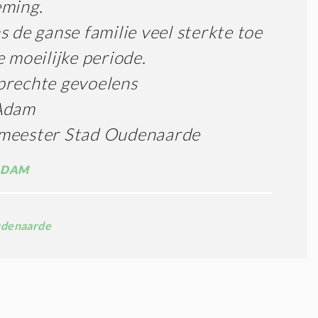
eming.
s de ganse familie veel sterkte toe
e moeilijke periode.
prechte gevoelens
Adam
meester Stad Oudenaarde
ADAM
denaarde