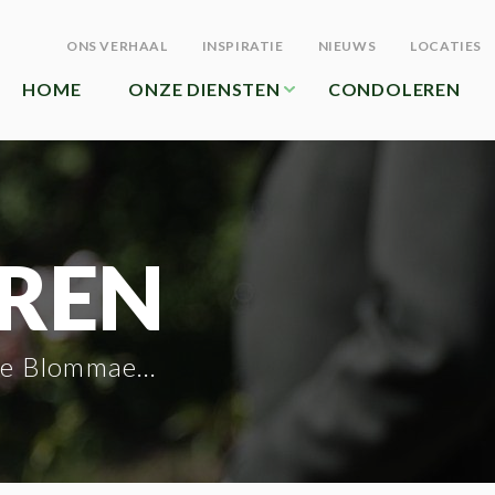
ONS VERHAAL
INSPIRATIE
NIEUWS
LOCATIES
HOME
ONZE DIENSTEN
CONDOLEREN
REN
ne Blommaert