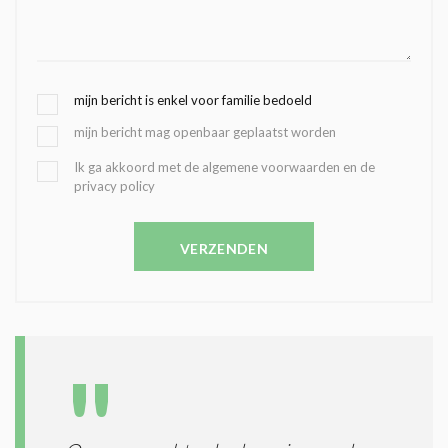
G
mijn bericht is enkel voor familie bedoeld
E
mijn bericht mag openbaar geplaatst worden
K
O
B
Ik ga akkoord met de algemene voorwaarden en de
Z
privacy policy
E
E
V
N
E
C
VERZENDEN
S
O
T
N
I
D
G
O
I
L
N
A
G
T
T
I
E
E
R