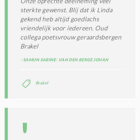
Onze oprechte deelneming veel
*
M
sterkte gewenst. Blij dat ik Linda
E
N
gekend heb altijd goedlachs
E
vriendelijk voor iedereen. Oud
N
collega poetsvrouw geraardsbergen
C
O
Brakel
N
D
SAMIJN SABINE- VAN DEN BERGE JOHAN
I
T
I
E
Brakel
S
*