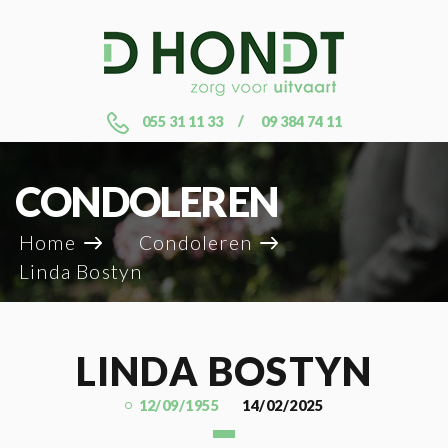
055 31 11 33
09 384 74 11
CONDOLEREN
Home
Condoleren
Linda Bostyn
LINDA BOSTYN
12/09/1955
14/02/2025