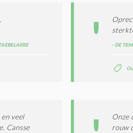
*
.
Oprech
sterkt
TAEBELAERE
DE TE
Ou
en veel
Onze o
ie. Cansse
rouw d