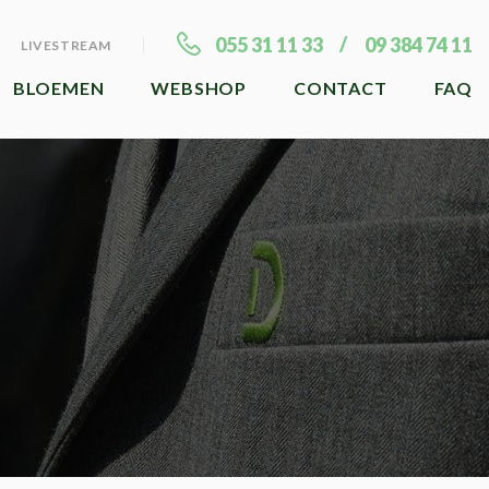
055 31 11 33
09 384 74 11
LIVESTREAM
BLOEMEN
WEBSHOP
CONTACT
FAQ