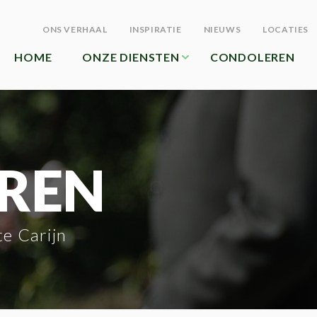
ONS VERHAAL
INSPIRATIE
NIEUWS
LOCATIES
HOME
ONZE DIENSTEN
CONDOLEREN
REN
te Carijn