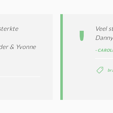
G
O
I
L
N
A
G
T
T
I
sterkte
Veel s
E
E
R
Danny 
*
M
der & Yvonne
E
CAROLI
N
E
N
C
br
O
N
D
I
T
I
E
S