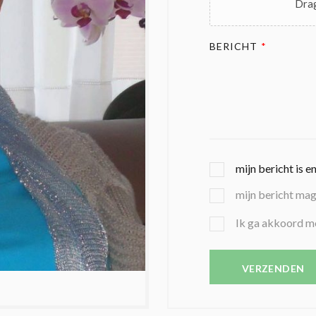
Drag
BERICHT
*
G
mijn bericht is e
E
mijn bericht ma
K
O
B
Ik ga akkoord m
Z
E
E
V
N
E
VERZENDEN
C
S
O
T
N
I
D