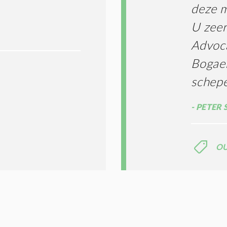
deze m
U zeer
Advoc
Bogae
schep
PETER 
O