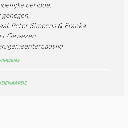
oeilijke periode.
 genegen,
aat Peter Simoens & Franka
rt Gewezen
en/gemeenteraadslid
SIMOENS
UDENAARDE