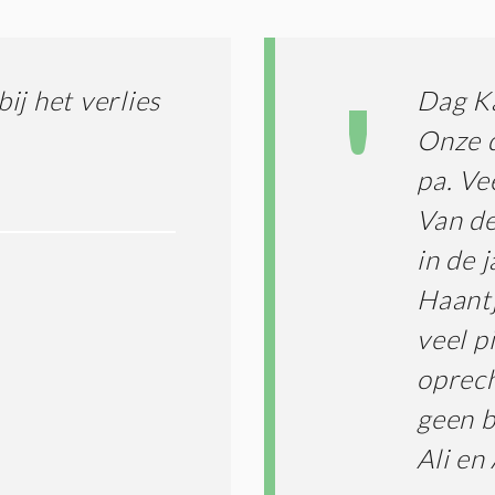
I
L
N
A
G
T
T
I
ij het verlies
Dag K
E
E
R
Onze d
*
M
pa. V
E
N
Van de
E
N
in de 
C
O
Haantj
N
veel p
D
I
oprech
T
I
geen b
E
Ali en
S
*