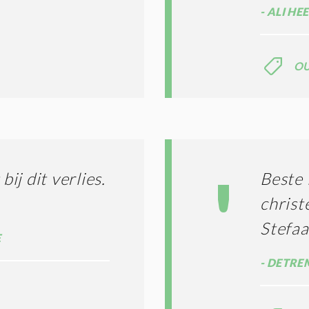
ALI HE
O
j dit verlies.
Beste 
christ
Stefaa
E
DETREM