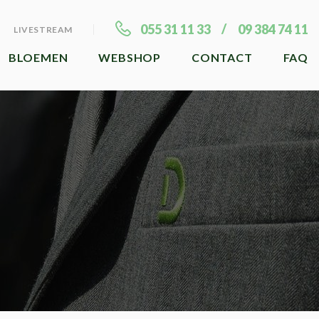
055 31 11 33
09 384 74 11
LIVESTREAM
BLOEMEN
WEBSHOP
CONTACT
FAQ