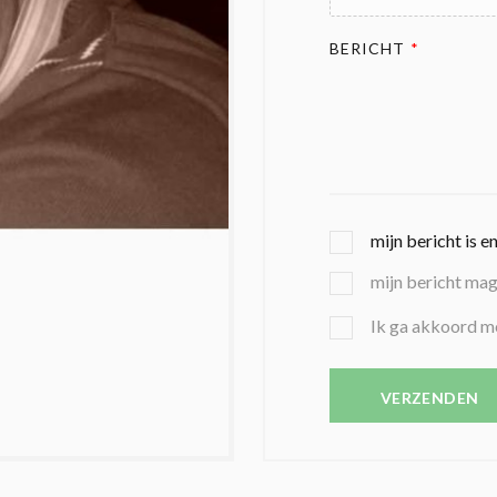
BERICHT
*
G
mijn bericht is e
E
mijn bericht ma
K
O
B
Ik ga akkoord m
Z
E
E
V
N
E
VERZENDEN
C
S
O
T
N
I
D
G
O