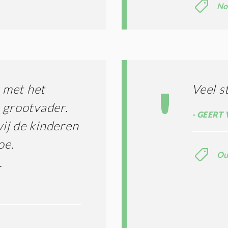
No
 met het
Veel s
 grootvader.
GEERT 
ij de kinderen
oe.
Ou
.