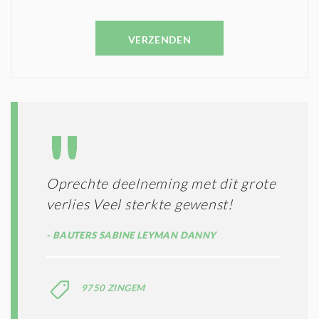
E
V
N
E
C
VERZENDEN
S
O
T
N
I
D
G
O
I
L
N
A
G
T
T
I
E
E
R
Oprechte deelneming met dit grote
*
M
verlies Veel sterkte gewenst!
E
N
BAUTERS SABINE LEYMAN DANNY
E
N
C
O
9750 ZINGEM
N
D