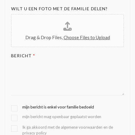
WILT U EEN FOTO MET DE FAMILIE DELEN?
Drag & Drop Files,
Choose Files to Upload
BERICHT
*
G
mijn bericht is enkel voor familie bedoeld
E
mijn bericht mag openbaar geplaatst worden
K
O
B
Ik ga akkoord met de algemene voorwaarden en de
Z
privacy policy
E