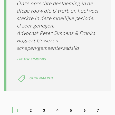
Onze oprechte deelneming in de
diepe rouw die U treft, en heel veel
sterkte in deze moeilijke periode.
U zeer genegen,
Advocaat Peter Simoens & Franka
Bogaert Gewezen
schepen/gemeenteraadslid
PETER SIMOENS
OUDENAARDE
1
2
3
4
5
6
7