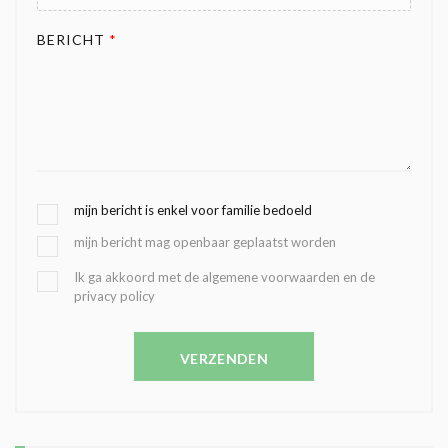
BERICHT
*
G
mijn bericht is enkel voor familie bedoeld
E
mijn bericht mag openbaar geplaatst worden
K
O
B
Ik ga akkoord met de algemene voorwaarden en de
Z
privacy policy
E
E
V
N
E
C
VERZENDEN
S
O
T
N
I
D
G
O
I