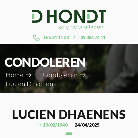
055 31 11 33
09 384 74 11
CONDOLEREN
Home
Condoleren
Lucien Dhaenens
LUCIEN DHAENENS
13/02/1940
24/04/2025