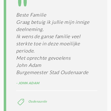
T
T
I
E
E
R
Beste Familie
*
M
Graag betuig ik jullie mijn innige
E
N
deelneming.
E
Ik wens de ganse familie veel
N
sterkte toe in deze moeilijke
C
O
periode.
N
Met oprechte gevoelens
D
I
John Adam
T
Burgemeester Stad Oudenaarde
I
E
JOHN ADAM
S
*
Oudenaarde