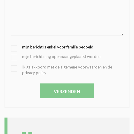
G
mijn bericht is enkel voor familie bedoeld
E
mijn bericht mag openbaar geplaatst worden
K
O
B
Ik ga akkoord met de algemene voorwaarden en de
Z
privacy policy
E
E
V
N
E
C
VERZENDEN
S
O
T
N
I
D
G
O
I
L
N
A
G