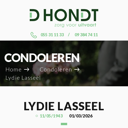
055 31 11 33
09 384 74 11
CONDOLEREN
Home
Condoleren
Lydie Lasseel
LYDIE LASSEEL
11/05/1943
01/03/2026