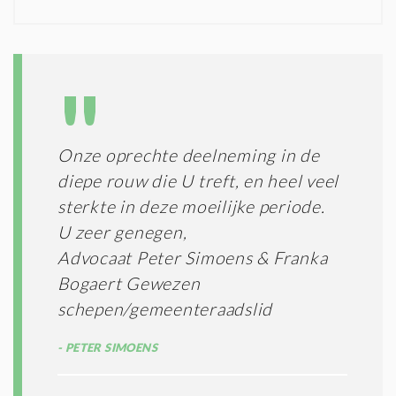
N
I
D
G
O
I
L
N
A
G
T
T
I
E
E
R
Onze oprechte deelneming in de
*
M
diepe rouw die U treft, en heel veel
E
N
sterkte in deze moeilijke periode.
E
U zeer genegen,
N
Advocaat Peter Simoens & Franka
C
O
Bogaert Gewezen
N
schepen/gemeenteraadslid
D
I
PETER SIMOENS
T
I
E