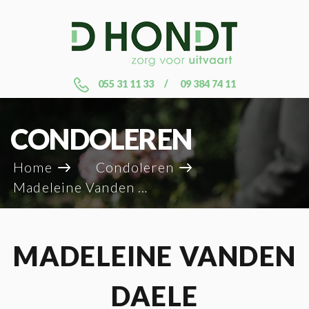
055 31 11 33
09 384 74 11
CONDOLEREN
Home
Condoleren
Madeleine Vanden Daele
MADELEINE VANDEN
DAELE