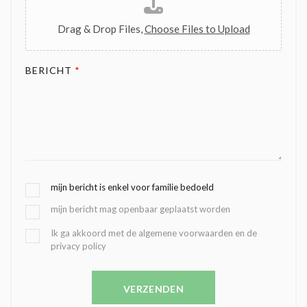
Drag & Drop Files,
Choose Files to Upload
BERICHT
*
G
mijn bericht is enkel voor familie bedoeld
E
mijn bericht mag openbaar geplaatst worden
K
O
B
Ik ga akkoord met de algemene voorwaarden en de
Z
privacy policy
E
E
V
N
E
C
VERZENDEN
S
O
T