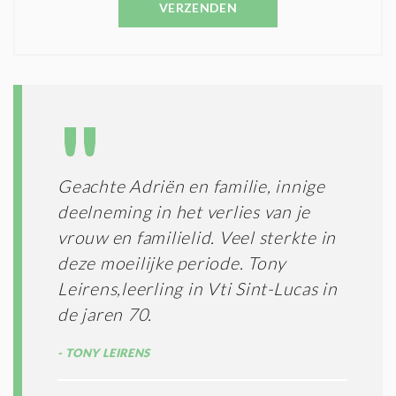
C
VERZENDEN
S
O
T
N
I
D
G
O
I
L
N
A
G
T
T
I
E
E
R
Geachte Adriën en familie, innige
*
M
deelneming in het verlies van je
E
N
vrouw en familielid. Veel sterkte in
E
deze moeilijke periode. Tony
N
Leirens,leerling in Vti Sint-Lucas in
C
O
de jaren 70.
N
D
TONY LEIRENS
I
T