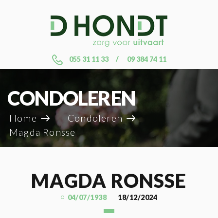
055 31 11 33
09 384 74 11
CONDOLEREN
Home
Condoleren
Magda Ronsse
MAGDA RONSSE
04/07/1938
18/12/2024