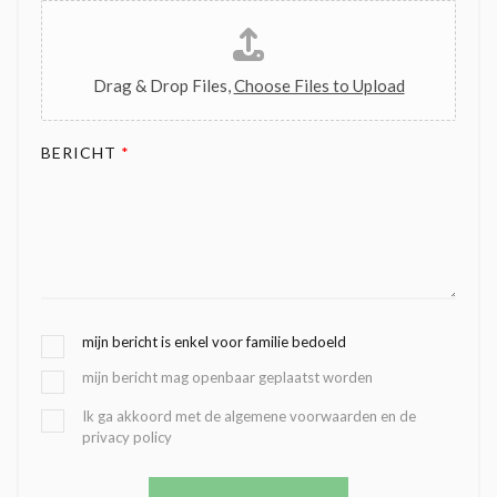
Drag & Drop Files,
Choose Files to Upload
BERICHT
*
G
mijn bericht is enkel voor familie bedoeld
E
mijn bericht mag openbaar geplaatst worden
K
O
B
Ik ga akkoord met de algemene voorwaarden en de
Z
privacy policy
E
E
V
N
E