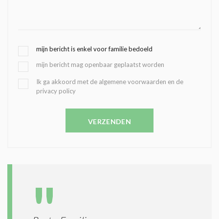
G
mijn bericht is enkel voor familie bedoeld
E
mijn bericht mag openbaar geplaatst worden
K
O
B
Ik ga akkoord met de algemene voorwaarden en de
Z
privacy policy
E
E
V
N
E
C
VERZENDEN
S
O
T
N
I
D
G
O
I
L
N
A
G
T
T
I
E
E
R