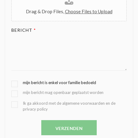
Drag & Drop Files,
Choose Files to Upload
BERICHT
*
G
mijn bericht is enkel voor familie bedoeld
E
mijn bericht mag openbaar geplaatst worden
K
O
B
Ik ga akkoord met de algemene voorwaarden en de
Z
privacy policy
E
E
V
N
E
C
VERZENDEN
S
O
T