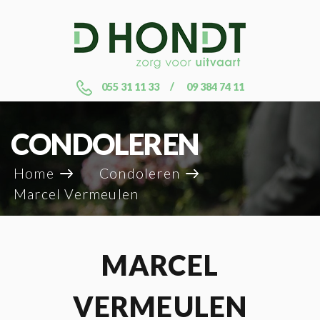
055 31 11 33
09 384 74 11
CONDOLEREN
Home
Condoleren
Marcel Vermeulen
MARCEL
VERMEULEN