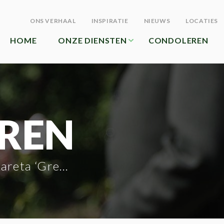
ONS VERHAAL
INSPIRATIE
NIEUWS
LOCATIES
HOME
ONZE DIENSTEN
CONDOLEREN
REN
 ‘Greetje’ De Sutter