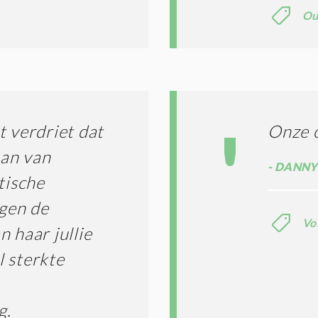
Ou
t verdriet dat
Onze 
aan van
DANNY 
tische
gen de
Vo
 haar jullie
l sterkte
g.