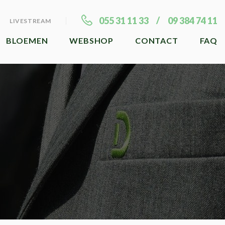
055 31 11 33
09 384 74 11
LIVESTREAM
BLOEMEN
WEBSHOP
CONTACT
FAQ