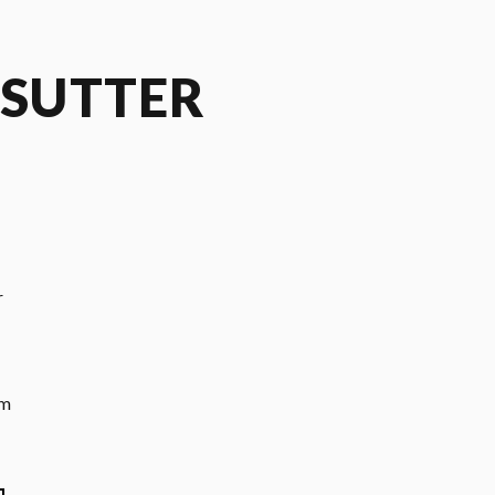
 SUTTER
,
r
um