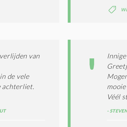
T
Wo
I
E
S
*
verlijden van
Innige
Greetj
in de vele
Mogen 
 achterliet.
mooie 
Véél s
AUT
STEVEN