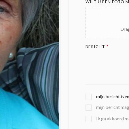
WILT U EEN FOTO M
Drag
BERICHT
*
G
mijn bericht is e
E
mijn bericht ma
K
O
B
Ik ga akkoord m
Z
E
E