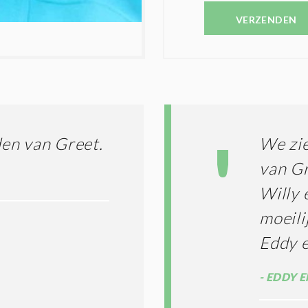
V
N
E
VERZENDEN
C
S
O
T
N
I
D
G
O
I
L
N
A
G
T
T
I
jden van Greet.
We zie
E
E
R
van Gr
*
M
Willy 
E
N
moeili
E
N
Eddy e
C
O
EDDY E
N
D
I