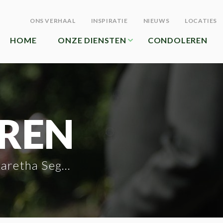
ONS VERHAAL
INSPIRATIE
NIEUWS
LOCATIES
HOME
ONZE DIENSTEN
CONDOLEREN
REN
retha Seghers