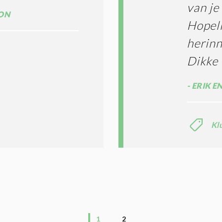
van je
ON
Hopeli
herin
Dikke 
ERIK E
Kl
1
2