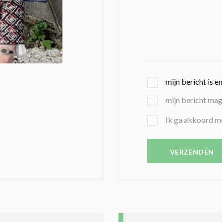
G
mijn bericht is e
E
mijn bericht ma
K
O
B
Ik ga akkoord m
Z
E
E
V
N
E
VERZENDEN
C
S
O
T
N
I
D
G
O
I
L
N
A