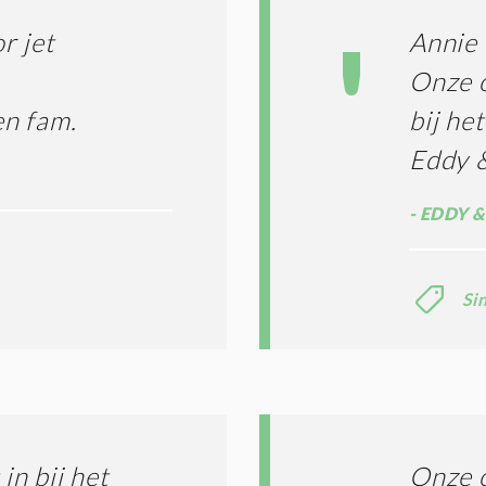
G
T
T
I
r jet
Annie 
E
E
R
Onze o
*
M
n fam.
bij he
E
N
Eddy 
E
N
C
EDDY &
O
N
D
I
Si
T
I
E
S
*
n bij het
Onze o