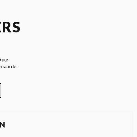
ERS
 uur
enaarde.
N