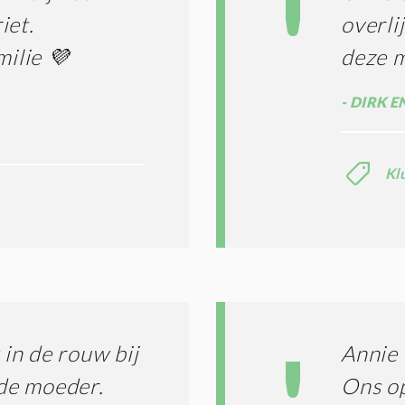
iet.
overli
milie 💜
deze m
DIRK E
Kl
in de rouw bij
Annie 
fde moeder.
Ons op