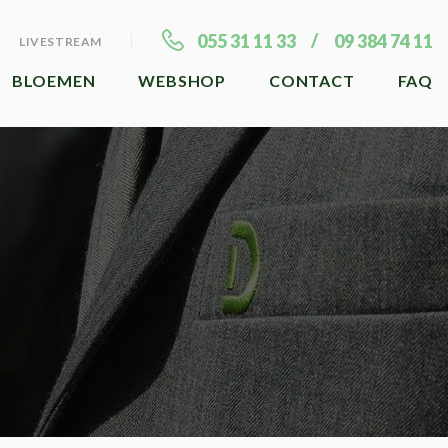
055 31 11 33
09 384 74 11
LIVESTREAM
BLOEMEN
WEBSHOP
CONTACT
FAQ