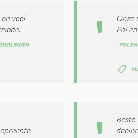
S
*
en veel
Onze i
eriode.
Pol e
NDERLINDEN
POL EN
Ma
Beste 
n oprechte
deelne