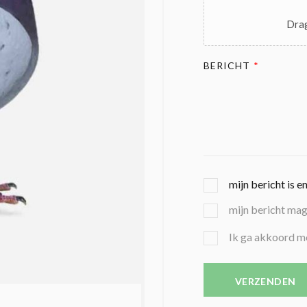
Drag
BERICHT
*
G
mijn bericht is e
E
mijn bericht ma
K
O
B
Ik ga akkoord m
Z
E
E
V
N
E
VERZENDEN
C
S
O