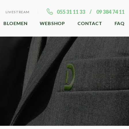
055 31 11 33
09 384 74 11
LIVESTREAM
BLOEMEN
WEBSHOP
CONTACT
FAQ