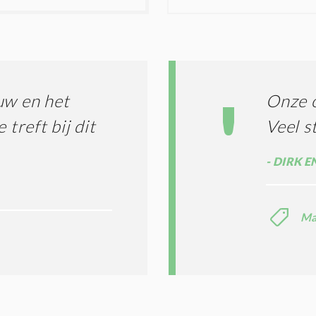
T
N
I
D
G
O
I
L
N
A
G
T
T
I
uw en het
Onze 
E
E
R
 treft bij dit
Veel s
*
M
E
DIRK E
N
E
N
C
Ma
O
N
D
I
T
I
E