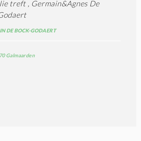
llie treft , Germain&Agnes De
Godaert
N DE BOCK-GODAERT
70 Galmaarden