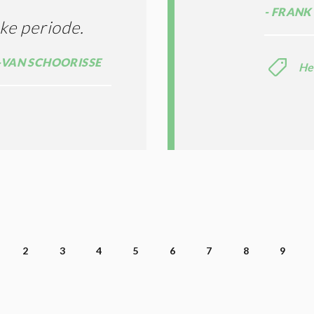
FRANK 
jke periode.
-VAN SCHOORISSE
He
2
3
4
5
6
7
8
9