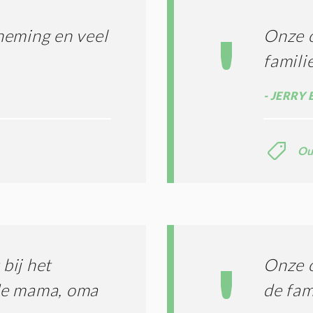
S
*
neming en veel
Onze 
familie
JERRY 
Ou
bij het
Onze o
fde mama, oma
de fam