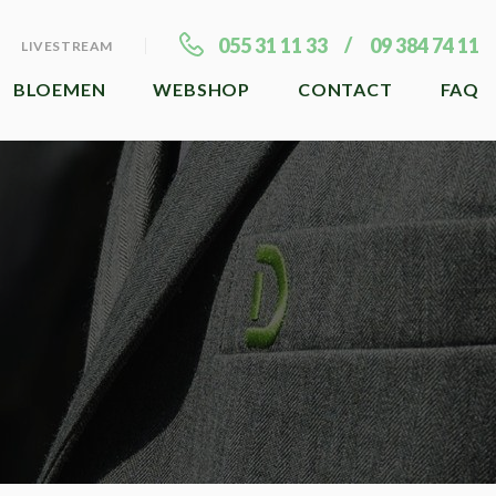
055 31 11 33
09 384 74 11
LIVESTREAM
BLOEMEN
WEBSHOP
CONTACT
FAQ