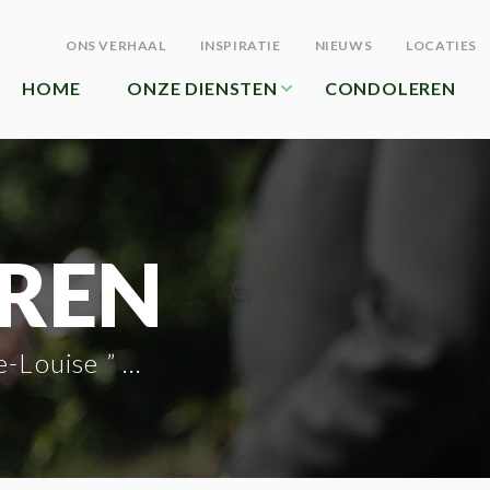
ONS VERHAAL
INSPIRATIE
NIEUWS
LOCATIES
HOME
ONZE DIENSTEN
CONDOLEREN
REN
 ” Loutje” De Temmerman