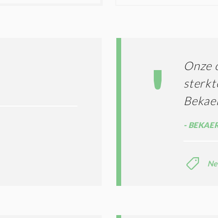
I
D
G
O
I
L
N
A
G
T
T
I
Onze o
E
E
R
sterkt
*
M
Bekaer
E
N
E
BEKAER
N
C
O
N
Ne
D
I
T
I
E