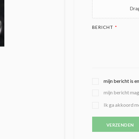
Drag
BERICHT
*
G
mijn bericht is e
E
mijn bericht ma
K
O
B
Ik ga akkoord m
Z
E
E
V
N
E
VERZENDEN
C
S
O
T
N