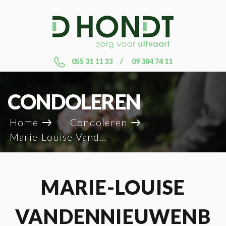
055 31 11 33
09 384 74 11
CONDOLEREN
Home
Condoleren
Marie-Louise Vandennieuwenborg
MARIE-LOUISE
VANDENNIEUWENB