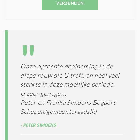
C
VERZENDEN
S
O
T
N
I
D
G
O
I
L
N
A
G
T
T
I
E
E
R
Onze oprechte deelneming in de
*
M
diepe rouw die U treft, en heel veel
E
N
sterkte in deze moeilijke periode.
E
U zeer genegen,
N
Peter en Franka Simoens-Bogaert
C
O
Schepen/gemeenteraadslid
N
D
PETER SIMOENS
I
T