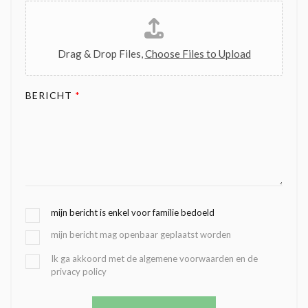
Drag & Drop Files,
Choose Files to Upload
BERICHT
*
G
mijn bericht is enkel voor familie bedoeld
E
mijn bericht mag openbaar geplaatst worden
K
O
B
Ik ga akkoord met de algemene voorwaarden en de
Z
privacy policy
E
E
V
N
E